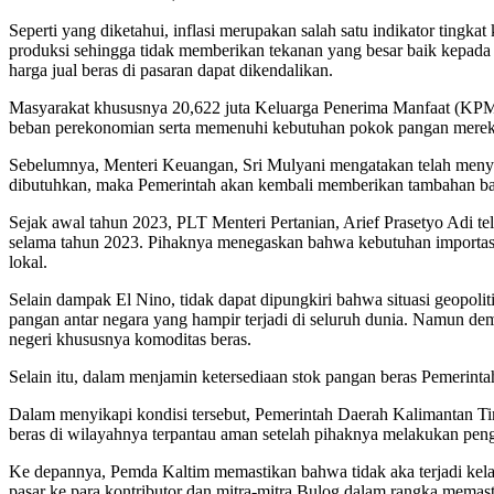
Seperti yang diketahui, inflasi merupakan salah satu indikator tingka
produksi sehingga tidak memberikan tekanan yang besar baik kepada
harga jual beras di pasaran dapat dikendalikan.
Masyarakat khususnya 20,622 juta Keluarga Penerima Manfaat (KPM)
beban perekonomian serta memenuhi kebutuhan pokok pangan mereka. Pe
Sebelumnya, Menteri Keuangan, Sri Mulyani mengatakan telah menyi
dibutuhkan, maka Pemerintah akan kembali memberikan tambahan ban
Sejak awal tahun 2023, PLT Menteri Pertanian, Arief Prasetyo Adi 
selama tahun 2023. Pihaknya menegaskan bahwa kebutuhan importasi b
lokal.
Selain dampak El Nino, tidak dapat dipungkiri bahwa situasi geopolit
pangan antar negara yang hampir terjadi di seluruh dunia. Namun de
negeri khususnya komoditas beras.
Selain itu, dalam menjamin ketersediaan stok pangan beras Pemerint
Dalam menyikapi kondisi tersebut, Pemerintah Daerah Kalimantan T
beras di wilayahnya terpantau aman setelah pihaknya melakukan pe
Ke depannya, Pemda Kaltim memastikan bahwa tidak aka terjadi kelan
pasar ke para kontributor dan mitra-mitra Bulog dalam rangka memasti