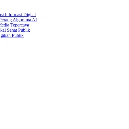
i Informasi Digital
Perang Algoritma AI
Media Tepercaya
kal Sehat Publik
gikan Publik