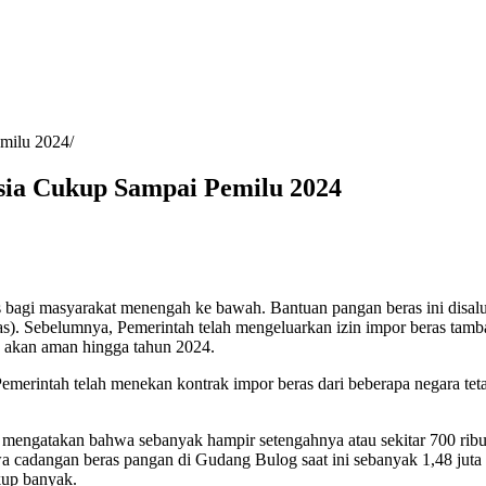
emilu 2024
esia Cukup Sampai Pemilu 2024
agi masyarakat menengah ke bawah. Bantuan pangan beras ini disalur
. Sebelumnya, Pemerintah telah mengeluarkan izin impor beras tambaha
a akan aman hingga tahun 2024.
Pemerintah telah menekan kontrak impor beras dari beberapa negara tet
gatakan bahwa sebanyak hampir setengahnya atau sekitar 700 ribu to
adangan beras pangan di Gudang Bulog saat ini sebanyak 1,48 juta t
kup banyak.