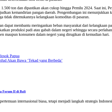
1.500 ton dan dipastikan akan cukup hingga Pemilu 2024. Saat ini, 
udkan kemandirian pangan daerah. Pengembangan ini menunjukkan kola
gga tidak ditemukannya kelangkaan komoditas di pasaran.
kan dapat membantu meringankan beban masyarakat dari kelangkaan pan
katkan produksi padi atau gabah dalam negeri sehingga secara perlahan
dusen maupun konsumen dalam negeri yang dirugikan di kemudian hari.
elosok Papua
fud Akan Bawa ‘Tekad yang Berbeda’
 Forum II di Bali
emuan internasional biasa, tetapi menjadi langkah strategis Indone