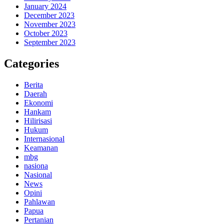
January 2024
December 2023
November 2023
October 2023
September 2023
Categories
Berita
Daerah
Ekonomi
Hankam
Hilirisasi
Hukum
Internasional
Keamanan
mbg
nasiona
Nasional
News
Opini
Pahlawan
Papua
Pertanian