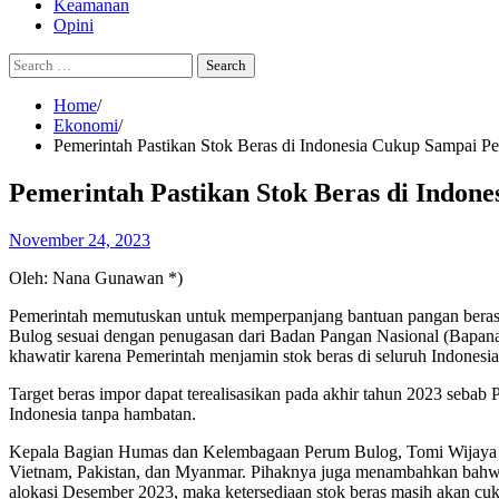
Keamanan
Opini
Search
for:
Home
Ekonomi
Pemerintah Pastikan Stok Beras di Indonesia Cukup Sampai P
Pemerintah Pastikan Stok Beras di Indon
November 24, 2023
Oleh: Nana Gunawan *)
Pemerintah memutuskan untuk memperpanjang bantuan pangan beras b
Bulog sesuai dengan penugasan dari Badan Pangan Nasional (Bapanas)
khawatir karena Pemerintah menjamin stok beras di seluruh Indonesi
Target beras impor dapat terealisasikan pada akhir tahun 2023 sebab 
Indonesia tanpa hambatan.
Kepala Bagian Humas dan Kelembagaan Perum Bulog, Tomi Wijaya men
Vietnam, Pakistan, dan Myanmar. Pihaknya juga menambahkan bahwa c
alokasi Desember 2023, maka ketersediaan stok beras masih akan cu