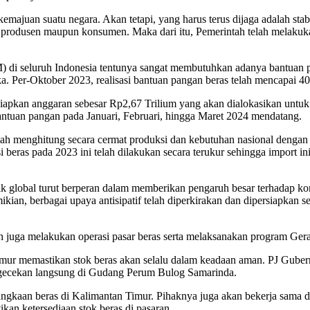
t kemajuan suatu negara. Akan tetapi, yang harus terus dijaga adalah st
 produsen maupun konsumen. Maka dari itu, Pemerintah telah melakuka
 di seluruh Indonesia tentunya sangat membutuhkan adanya bantuan 
r-Oktober 2023, realisasi bantuan pangan beras telah mencapai 400 ribu
apkan anggaran sebesar Rp2,67 Trilium yang akan dialokasikan untuk
tuan pangan pada Januari, Februari, hingga Maret 2024 mendatang.
telah menghitung secara cermat produksi dan kebutuhan nasional deng
eras pada 2023 ini telah dilakukan secara terukur sehingga import in
ik global turut berperan dalam memberikan pengaruh besar terhadap kon
mikian, berbagai upaya antisipatif telah diperkirakan dan dipersiapk
ah juga melakukan operasi pasar beras serta melaksanakan program Ge
imur memastikan stok beras akan selalu dalam keadaan aman. PJ Gube
ngecekan langsung di Gudang Perum Bulog Samarinda.
gkaan beras di Kalimantan Timur. Pihaknya juga akan bekerja sama den
kan ketersediaan stok beras di pasaran.