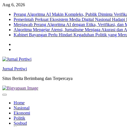
Skip
Aug 6, 2026
to
Perang Algoritma AI Makin Kompleks, Publik Diminta Verifikas
content
Pemerintah Perkuat Ekosistem Media Digital Nasional Hadapi 
Menjawab Perang Algoritma AI dengan Etika, Verifikasi, dan 
Algoritma Mengejar Atensi, Jurnalisme Menjaga Akurasi dan A
Kabinet Bayangan Perlu Hindari Kegaduhan Politik yang Meru
Twitter
facebook
Jurnal Pertiwi
Situs Berita Berimbang dan Terpercaya
Home
Nasional
Ekonomi
Politik
Sosbud