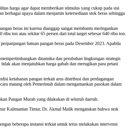
abilitas harga agar dapat memberikan stimulus yang cukup pada sisi
n berbagai upaya dalam menjamin ketersediaan stok beras sehingga
pangan beras ini karena dianggap sangat membantu meringankan
 ton atau sekitar 65 persen dari total target sebesar 640 ribu ton.
 perpanjangan batuan pangan beras pada Desember 2023. Apabila
an mempertimbangkan dinamika dan perubahan lingkungan strategis
i tidak akan menjatuhkan harga gabah dan merugikan para petani
disi ketahanan pangan terkait arus distribusi dan perdagangan
an secara matang oleh Pemerintah dalam mengamankan pasokan dalam
rakan Pangan Murah yang dilakukan di seluruh daerah.
rnur Kalimantan Timur, Dr. Akmal Malik mengatakan bahwa stok
gan beberapa instansi terkiat untuk terus melakukan intervensi