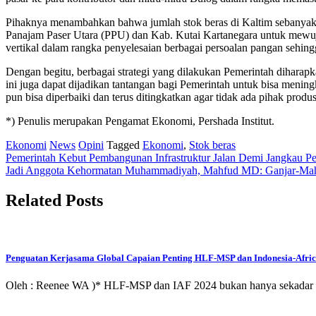
Pihaknya menambahkan bahwa jumlah stok beras di Kaltim sebanyak 
Panajam Paser Utara (PPU) dan Kab. Kutai Kartanegara untuk mewuj
vertikal dalam rangka penyelesaian berbagai persoalan pangan sehin
Dengan begitu, berbagai strategi yang dilakukan Pemerintah diharap
ini juga dapat dijadikan tantangan bagi Pemerintah untuk bisa mening
pun bisa diperbaiki dan terus ditingkatkan agar tidak ada pihak pro
*) Penulis merupakan Pengamat Ekonomi, Pershada Institut.
Ekonomi
News
Opini
Tagged
Ekonomi
,
Stok beras
Post
Pemerintah Kebut Pembangunan Infrastruktur Jalan Demi Jangkau P
Jadi Anggota Kehormatan Muhammadiyah, Mahfud MD: Ganjar-Mah
navigation
Related Posts
Penguatan Kerjasama Global Capaian Penting HLF-MSP dan Indonesia-Africa
Oleh : Reenee WA )* HLF-MSP dan IAF 2024 bukan hanya sekadar pert