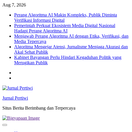
Skip
Aug 7, 2026
to
Perang Algoritma AI Makin Kompleks, Publik Diminta
content
Verifikasi Informasi Digital
Pemerintah Perkuat Ekosistem Media Digital Nasional
Hadapi Perang Algoritma AI
Menjawab Perang Algoritma AI dengan Etika, Verifikasi, dan
Media Tepercaya
Algoritma Mengejar Atensi, Jurnalisme Menjaga Akurasi dan
Akal Sehat Publik
Kabinet Bayangan Perlu Hindari Kegaduhan Politik yang
Merugikan Publik
Twitter
facebook
Jurnal Pertiwi
Situs Berita Berimbang dan Terpercaya