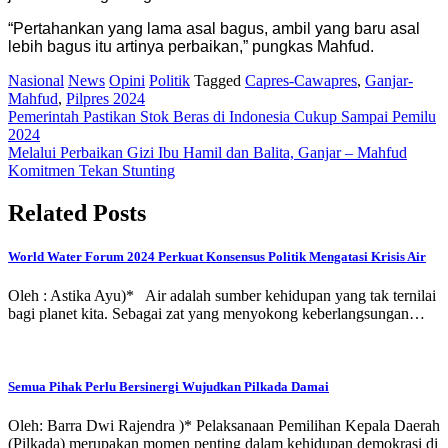
“Pertahankan yang lama asal bagus, ambil yang baru asal
lebih bagus itu artinya perbaikan,” pungkas Mahfud.
Nasional
News
Opini
Politik
Tagged
Capres-Cawapres
,
Ganjar-
Mahfud
,
Pilpres 2024
Post
Pemerintah Pastikan Stok Beras di Indonesia Cukup Sampai Pemilu
2024
navigation
Melalui Perbaikan Gizi Ibu Hamil dan Balita, Ganjar – Mahfud
Komitmen Tekan Stunting
Related Posts
World Water Forum 2024 Perkuat Konsensus Politik Mengatasi Krisis Air
Oleh : Astika Ayu)* Air adalah sumber kehidupan yang tak ternilai
bagi planet kita. Sebagai zat yang menyokong keberlangsungan…
Semua Pihak Perlu Bersinergi Wujudkan Pilkada Damai
Oleh: Barra Dwi Rajendra )* Pelaksanaan Pemilihan Kepala Daerah
(Pilkada) merupakan momen penting dalam kehidupan demokrasi di