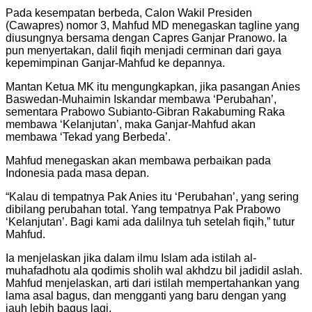
Pada kesempatan berbeda, Calon Wakil Presiden
(Cawapres) nomor 3, Mahfud MD menegaskan tagline yang
diusungnya bersama dengan Capres Ganjar Pranowo. Ia
pun menyertakan, dalil fiqih menjadi cerminan dari gaya
kepemimpinan Ganjar-Mahfud ke depannya.
Mantan Ketua MK itu mengungkapkan, jika pasangan Anies
Baswedan-Muhaimin Iskandar membawa ‘Perubahan’,
sementara Prabowo Subianto-Gibran Rakabuming Raka
membawa ‘Kelanjutan’, maka Ganjar-Mahfud akan
membawa ‘Tekad yang Berbeda’.
Mahfud menegaskan akan membawa perbaikan pada
Indonesia pada masa depan.
“Kalau di tempatnya Pak Anies itu ‘Perubahan’, yang sering
dibilang perubahan total. Yang tempatnya Pak Prabowo
‘Kelanjutan’. Bagi kami ada dalilnya tuh setelah fiqih,” tutur
Mahfud.
Ia menjelaskan jika dalam ilmu Islam ada istilah al-
muhafadhotu ala qodimis sholih wal akhdzu bil jadidil aslah.
Mahfud menjelaskan, arti dari istilah mempertahankan yang
lama asal bagus, dan mengganti yang baru dengan yang
jauh lebih bagus lagi.