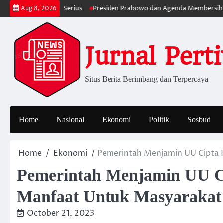
Skip
lan Lebih Serius
Presiden Prabowo dan Agenda Membersihkan Pemeri
Aug 8, 2026
to
content
Jurnal Pert
Situs Berita Berimbang dan Terpercaya
Home
Nasional
Ekonomi
Politik
Sosbud
Home
Ekonomi
Pemerintah Menjamin UU Cipta 
Pemerintah Menjamin UU C
Manfaat Untuk Masyarakat
October 21, 2023