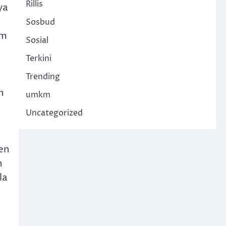
Rillis
ya
Sosbud
am
Sosial
Terkini
Trending
n
umkm
Uncategorized
en
n
la