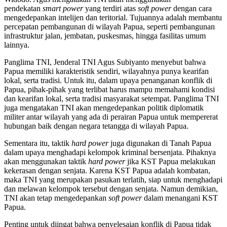
pendekatan
smart power
yang terdiri atas
soft power
dengan cara
mengedepankan intelijen dan teritorial. Tujuannya adalah membantu
percepatan pembangunan di wilayah Papua, seperti pembangunan
infrastruktur jalan, jembatan, puskesmas, hingga fasilitas umum
lainnya.
Panglima TNI, Jenderal TNI Agus Subiyanto menyebut bahwa
Papua memiliki karakteristik sendiri, wilayahnya punya kearifan
lokal, serta tradisi. Untuk itu, dalam upaya penanganan konflik di
Papua, pihak-pihak yang terlibat harus mampu memahami kondisi
dan kearifan lokal, serta tradisi masyarakat setempat. Panglima TNI
juga mengatakan TNI akan mengedepankan politik diplomatik
militer antar wilayah yang ada di perairan Papua untuk mempererat
hubungan baik dengan negara tetangga di wilayah Papua.
Sementara itu, taktik
hard power
juga digunakan di Tanah Papua
dalam upaya menghadapi kelompok kriminal bersenjata. Pihaknya
akan menggunakan taktik
hard power
jika KST Papua melakukan
kekerasan dengan senjata. Karena KST Papua adalah kombatan,
maka TNI yang merupakan pasukan terlatih, siap untuk menghadapi
dan melawan kelompok tersebut dengan senjata. Namun demikian,
TNI akan tetap mengedepankan
soft power
dalam menangani KST
Papua.
Penting untuk diingat bahwa penyelesaian konflik di Papua tidak