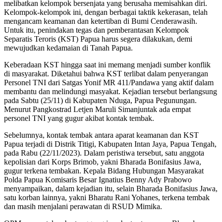
melibatkan kelompok bersenjata yang berusaha memisahkan diri.
Kelompok-kelompok ini, dengan berbagai taktik kekerasan, telah
mengancam keamanan dan ketertiban di Bumi Cenderawasih.
Untuk itu, penindakan tegas dan pemberantasan Kelompok
Separatis Teroris (KST) Papua harus segera dilakukan, demi
mewujudkan kedamaian di Tanah Papua.
Keberadaan KST hingga saat ini memang menjadi sumber konflik
di masyarakat. Diketahui bahwa KST terlibat dalam penyerangan
Personel TNI dari Satgas Yonif MR 411/Pandawa yang aktif dalam
membantu dan melindungi masyakat. Kejadian tersebut berlangsung
pada Sabtu (25/11) di Kabupaten Nduga, Papua Pegunungan.
Menurut Pangkostrad Letjen Maruli Simanjuntak ada empat
personel TNI yang gugur akibat kontak tembak.
Sebelumnya, kontak tembak antara aparat keamanan dan KST
Papua terjadi di Distrik Titigi, Kabupaten Intan Jaya, Papua Tengah,
pada Rabu (22/11/2023). Dalam peristiwa tersebut, satu anggota
kepolisian dari Korps Brimob, yakni Bharada Bonifasius Jawa,
gugur terkena tembakan. Kepala Bidang Hubungan Masyarakat
Polda Papua Komisaris Besar Ignatius Benny Ady Prabowo
menyampaikan, dalam kejadian itu, selain Bharada Bonifasius Jawa,
satu korban lainnya, yakni Bharatu Rani Yohanes, terkena tembak
dan masih menjalani perawatan di RSUD Mimika.