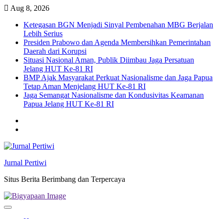
Skip
Aug 8, 2026
to
Ketegasan BGN Menjadi Sinyal Pembenahan MBG Berjalan
content
Lebih Serius
Presiden Prabowo dan Agenda Membersihkan Pemerintahan
Daerah dari Korupsi
Situasi Nasional Aman, Publik Diimbau Jaga Persatuan
Jelang HUT Ke-81 RI
BMP Ajak Masyarakat Perkuat Nasionalisme dan Jaga Papua
Tetap Aman Menjelang HUT Ke-81 RI
Jaga Semangat Nasionalisme dan Kondusivitas Keamanan
Papua Jelang HUT Ke-81 RI
Twitter
facebook
Jurnal Pertiwi
Situs Berita Berimbang dan Terpercaya