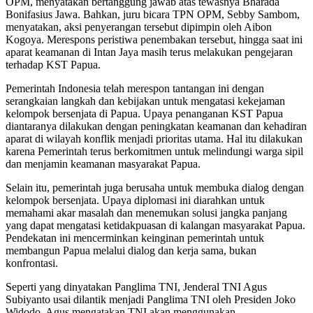
OPM, menyatakan bertanggung jawab atas tewasnya Bharada
Bonifasius Jawa. Bahkan, juru bicara TPN OPM, Sebby Sambom,
menyatakan, aksi penyerangan tersebut dipimpin oleh Aibon
Kogoya. Merespons peristiwa penembakan tersebut, hingga saat ini
aparat keamanan di Intan Jaya masih terus melakukan pengejaran
terhadap KST Papua.
Pemerintah Indonesia telah merespon tantangan ini dengan
serangkaian langkah dan kebijakan untuk mengatasi kekejaman
kelompok bersenjata di Papua. Upaya penanganan KST Papua
diantaranya dilakukan dengan peningkatan keamanan dan kehadiran
aparat di wilayah konflik menjadi prioritas utama. Hal itu dilakukan
karena Pemerintah terus berkomitmen untuk melindungi warga sipil
dan menjamin keamanan masyarakat Papua.
Selain itu, pemerintah juga berusaha untuk membuka dialog dengan
kelompok bersenjata. Upaya diplomasi ini diarahkan untuk
memahami akar masalah dan menemukan solusi jangka panjang
yang dapat mengatasi ketidakpuasan di kalangan masyarakat Papua.
Pendekatan ini mencerminkan keinginan pemerintah untuk
membangun Papua melalui dialog dan kerja sama, bukan
konfrontasi.
Seperti yang dinyatakan Panglima TNI, Jenderal TNI Agus
Subiyanto usai dilantik menjadi Panglima TNI oleh Presiden Joko
Widodo. Agus mengatakan TNI akan menggunakan