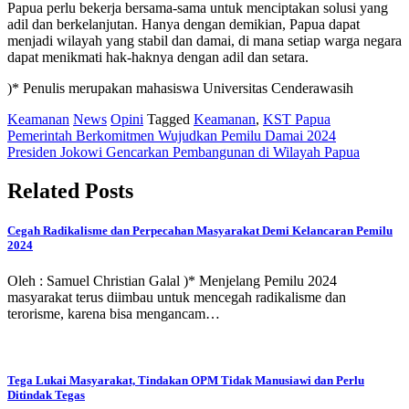
Papua perlu bekerja bersama-sama untuk menciptakan solusi yang
adil dan berkelanjutan. Hanya dengan demikian, Papua dapat
menjadi wilayah yang stabil dan damai, di mana setiap warga negara
dapat menikmati hak-haknya dengan adil dan setara.
)* Penulis merupakan mahasiswa Universitas Cenderawasih
Keamanan
News
Opini
Tagged
Keamanan
,
KST Papua
Post
Pemerintah Berkomitmen Wujudkan Pemilu Damai 2024
Presiden Jokowi Gencarkan Pembangunan di Wilayah Papua
navigation
Related Posts
Cegah Radikalisme dan Perpecahan Masyarakat Demi Kelancaran Pemilu
2024
Oleh : Samuel Christian Galal )* Menjelang Pemilu 2024
masyarakat terus diimbau untuk mencegah radikalisme dan
terorisme, karena bisa mengancam…
Tega Lukai Masyarakat, Tindakan OPM Tidak Manusiawi dan Perlu
Ditindak Tegas