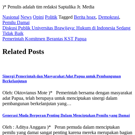
)* Penulis adalah tim redaksi Saptalika Jr. Media
Nasional
News
Opini
Politik
Tagged
Berita hoax
,
Demokrasi
,
Pemilu Damai
Post
Diskusi Publik Universitas Brawijaya: Hukum di Indonesia Sedang
Tidak Baik
navigation
Pemerintah Komitmen Berantas KST Papua
Related Posts
Sinergi Pemerintah dan Masyarakat Adat Papua untuk Pembangunan
Berkelanjutan
Oleh: Oktovianus Mote )* Pemerintah bersama dengan masyarakat
adat Papua, telah berupaya untuk menciptakan sinergi dalam
pembangunan berkelanjutan yang…
Generasi Muda Berperan Penting Dalam Menciptakan Pemilu yang Damai
Oleh : Aditya Anggara )* Peran pemuda dalam menciptakan
pemilu yang damai sangat penting karena mereka merupakan bagian