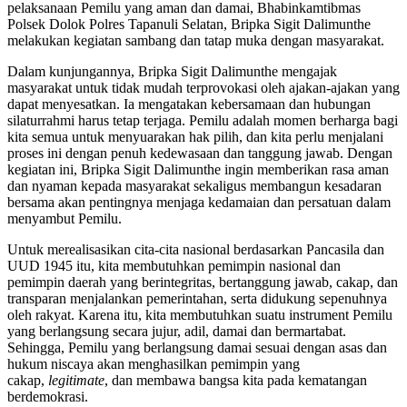
pelaksanaan Pemilu yang aman dan damai, Bhabinkamtibmas
Polsek Dolok Polres Tapanuli Selatan, Bripka Sigit Dalimunthe
melakukan kegiatan sambang dan tatap muka dengan masyarakat.
Dalam kunjungannya, Bripka Sigit Dalimunthe mengajak
masyarakat untuk tidak mudah terprovokasi oleh ajakan-ajakan yang
dapat menyesatkan. Ia mengatakan kebersamaan dan hubungan
silaturrahmi harus tetap terjaga. Pemilu adalah momen berharga bagi
kita semua untuk menyuarakan hak pilih, dan kita perlu menjalani
proses ini dengan penuh kedewasaan dan tanggung jawab. Dengan
kegiatan ini, Bripka Sigit Dalimunthe ingin memberikan rasa aman
dan nyaman kepada masyarakat sekaligus membangun kesadaran
bersama akan pentingnya menjaga kedamaian dan persatuan dalam
menyambut Pemilu.
Untuk merealisasikan cita-cita nasional berdasarkan Pancasila dan
UUD 1945 itu, kita membutuhkan pemimpin nasional dan
pemimpin daerah yang berintegritas, bertanggung jawab, cakap, dan
transparan menjalankan pemerintahan, serta didukung sepenuhnya
oleh rakyat. Karena itu, kita membutuhkan suatu instrument Pemilu
yang berlangsung secara jujur, adil, damai dan bermartabat.
Sehingga, Pemilu yang berlangsung damai sesuai dengan asas dan
hukum niscaya akan menghasilkan pemimpin yang
cakap,
legitimate
, dan membawa bangsa kita pada kematangan
berdemokrasi.