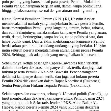
poin penting yang harus ditaati para peserta Pemilu. Mulai dari
Pemilu yang diharapkan berjalan adil, damai, tanpa politik uang,
hingga pelaksanaannya sesuai dengan aturan undang-undang.
Ketua Komisi Pemilihan Umum (KPU) RI, Hasyim Asy’ari
membacakan isi naskah yang menjelaskan bahwa peserta Pemilu,
harus mewujudkan Pemilu yang langsung, umum, bebas, rahasia,
dan adil. Selanjutnya, melaksanakan kampanye Pemilu yang aman,
tertib, damai, berintegritas, tanpa hoaks, tanpa politisasi sara, dan
tanpa politik uang. Dan terakhir, melaksanakan kampanye Pemilu
berdasarkan peraturan perundang-undangan yang berlaku. Hasyim
ingin seluruh peserta mengutamakan aturan dalam proses Pemilu
2024. Sehingga, tak ada pihak yang mengabaikan hal tersebut.
Sebelumnya, ketiga pasangan Capres-Cawapres telah terlebih
dahulu meneken deklarasi kampanye damai, tertib, dan juga taat
hukum peserta Pemilu 2024 oleh Bawaslu. Penandatanganan
deklarasi kampanye damai, tertib, dan juga taat hukum peserta
Pemilu 2024 dilaksanakan dalam Rapat Koordinasi (Rakornas)
Sentra Penegakan Hukum Terpadu Pemilu (Gakkumdu).
Selain capres dan cawapres, sebanyak 18 partai politik (Parpol) juga
turut membacakan deklarasi kampanye untuk Pemilu damai 2024
yang dipimpin oleh Sekretaris Jenderal PKS, Aboe Bakar Al-
Habsyi. Parpol peserta Pemilu 2024 yang ikut dalam deklarasi