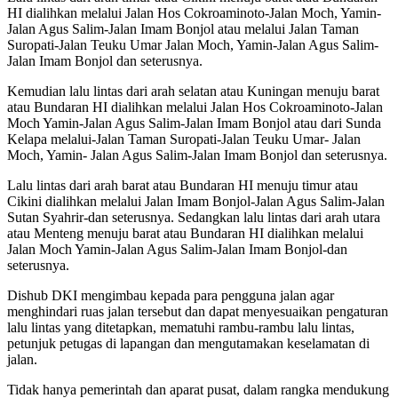
HI dialihkan melalui Jalan Hos Cokroaminoto-Jalan Moch, Yamin-
Jalan Agus Salim-Jalan Imam Bonjol atau melalui Jalan Taman
Suropati-Jalan Teuku Umar Jalan Moch, Yamin-Jalan Agus Salim-
Jalan Imam Bonjol dan seterusnya.
Kemudian lalu lintas dari arah selatan atau Kuningan menuju barat
atau Bundaran HI dialihkan melalui Jalan Hos Cokroaminoto-Jalan
Moch Yamin-Jalan Agus Salim-Jalan Imam Bonjol atau dari Sunda
Kelapa melalui-Jalan Taman Suropati-Jalan Teuku Umar- Jalan
Moch, Yamin- Jalan Agus Salim-Jalan Imam Bonjol dan seterusnya.
Lalu lintas dari arah barat atau Bundaran HI menuju timur atau
Cikini dialihkan melalui Jalan Imam Bonjol-Jalan Agus Salim-Jalan
Sutan Syahrir-dan seterusnya. Sedangkan lalu lintas dari arah utara
atau Menteng menuju barat atau Bundaran HI dialihkan melalui
Jalan Moch Yamin-Jalan Agus Salim-Jalan Imam Bonjol-dan
seterusnya.
Dishub DKI mengimbau kepada para pengguna jalan agar
menghindari ruas jalan tersebut dan dapat menyesuaikan pengaturan
lalu lintas yang ditetapkan, mematuhi rambu-rambu lalu lintas,
petunjuk petugas di lapangan dan mengutamakan keselamatan di
jalan.
Tidak hanya pemerintah dan aparat pusat, dalam rangka mendukung