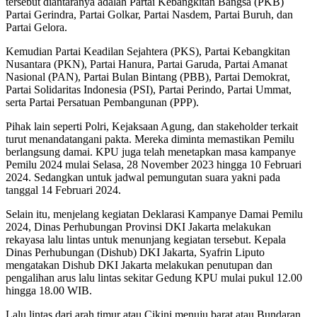
tersebut diantaranya adalah Partai Kebangkitan Bangsa (PKB)
Partai Gerindra, Partai Golkar, Partai Nasdem, Partai Buruh, dan
Partai Gelora.
Kemudian Partai Keadilan Sejahtera (PKS), Partai Kebangkitan
Nusantara (PKN), Partai Hanura, Partai Garuda, Partai Amanat
Nasional (PAN), Partai Bulan Bintang (PBB), Partai Demokrat,
Partai Solidaritas Indonesia (PSI), Partai Perindo, Partai Ummat,
serta Partai Persatuan Pembangunan (PPP).
Pihak lain seperti Polri, Kejaksaan Agung, dan stakeholder terkait
turut menandatangani pakta. Mereka diminta memastikan Pemilu
berlangsung damai. KPU juga telah menetapkan masa kampanye
Pemilu 2024 mulai Selasa, 28 November 2023 hingga 10 Februari
2024. Sedangkan untuk jadwal pemungutan suara yakni pada
tanggal 14 Februari 2024.
Selain itu, menjelang kegiatan Deklarasi Kampanye Damai Pemilu
2024, Dinas Perhubungan Provinsi DKI Jakarta melakukan
rekayasa lalu lintas untuk menunjang kegiatan tersebut. Kepala
Dinas Perhubungan (Dishub) DKI Jakarta, Syafrin Liputo
mengatakan Dishub DKI Jakarta melakukan penutupan dan
pengalihan arus lalu lintas sekitar Gedung KPU mulai pukul 12.00
hingga 18.00 WIB.
Lalu lintas dari arah timur atau Cikini menuju barat atau Bundaran