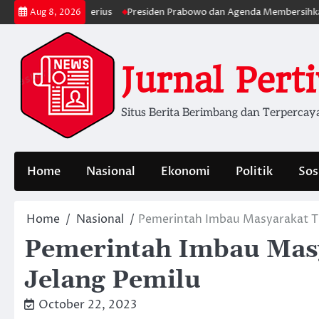
Skip
an Lebih Serius
Presiden Prabowo dan Agenda Membersihkan Pemerin
Aug 8, 2026
to
content
Jurnal Pert
Situs Berita Berimbang dan Terpercay
Home
Nasional
Ekonomi
Politik
Sos
Home
Nasional
Pemerintah Imbau Masyarakat Ti
Pemerintah Imbau Masy
Jelang Pemilu
October 22, 2023