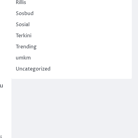
Rillis
Sosbud
Sosial
Terkini
Trending
umkm
Uncategorized
lu
i,