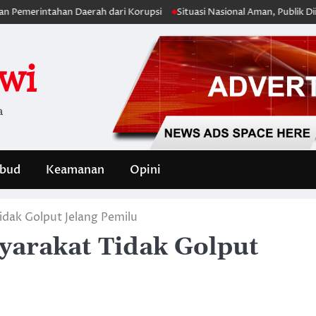
tahan Daerah dari Korupsi
Situasi Nasional Aman, Publik Diimbau Jag
iwi
a
bud
Keamanan
Opini
dak Golput Jelang Pemilu
arakat Tidak Golput