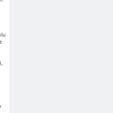
ilu
t
3,
n