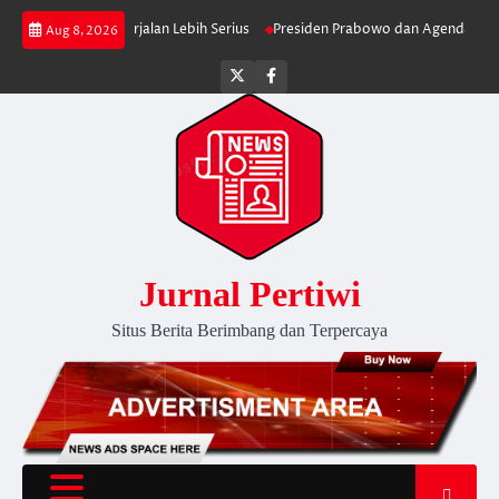
Skip
an MBG Berjalan Lebih Serius
Presiden Prabowo dan Agenda Membersihk
Aug 8, 2026
to
content
Twitter
facebook
Jurnal Pertiwi
Situs Berita Berimbang dan Terpercaya