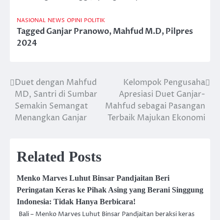
NASIONAL
NEWS
OPINI
POLITIK
Tagged
Ganjar Pranowo
,
Mahfud M.D
,
Pilpres
2024
Duet dengan Mahfud
Kelompok Pengusaha
Post
MD, Santri di Sumbar
Apresiasi Duet Ganjar-
navigation
Semakin Semangat
Mahfud sebagai Pasangan
Menangkan Ganjar
Terbaik Majukan Ekonomi
Related Posts
Menko Marves Luhut Binsar Pandjaitan Beri
Peringatan Keras ke Pihak Asing yang Berani Singgung
Indonesia: Tidak Hanya Berbicara!
Bali – Menko Marves Luhut Binsar Pandjaitan beraksi keras