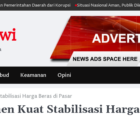
ahan Daerah dari Korupsi
Situasi Nasional Aman, Publik Diimbau Jag
iwi
a
bud
Keamanan
Opini
bilisasi Harga Beras di Pasar
n Kuat Stabilisasi Harga