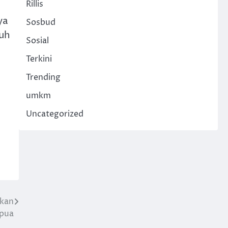
Rillis
ya
Sosbud
ruh
Sosial
Terkini
Trending
umkm
Uncategorized
hkan
apua