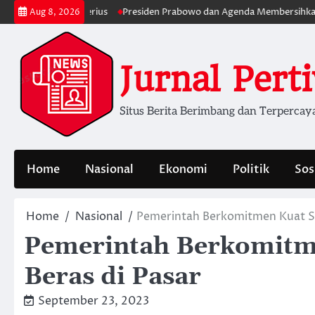
Skip
n Lebih Serius
Presiden Prabowo dan Agenda Membersihkan Pemerint
Aug 8, 2026
to
content
Jurnal Pert
Situs Berita Berimbang dan Terpercay
Home
Nasional
Ekonomi
Politik
Sos
Home
Nasional
Pemerintah Berkomitmen Kuat Sta
Pemerintah Berkomitme
Beras di Pasar
September 23, 2023