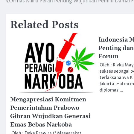
Ormas Miliki Peran Penting Wujudkan Pemilu Damai
P
Post
navigation
Related Posts
Indonesia M
Penting dan 
Forum
Oleh : Rivka May
sukses sebagai 
terlaksananya K
Jakarta. Hal ini
diplomasi…
Mengapresiasi Komitmen
Pemerintahan Prabowo
Gibran Wujudkan Generasi
Emas Bebas Narkoba
Oleh : Deka Prawira )* Masyarakat