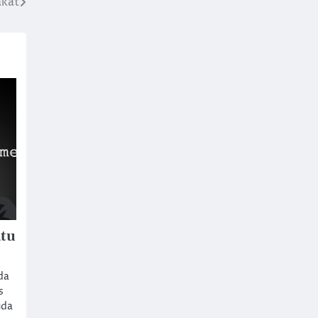
akat
atu
da
s
uda