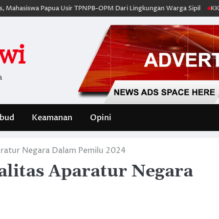
swa Papua Usir TPNPB-OPM Dari Lingkungan Warga Sipil
KKB OPM Terp
iwi
a
bud
Keamanan
Opini
aratur Negara Dalam Pemilu 2024
litas Aparatur Negara