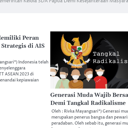
emerintah Kelola SDA Papua Demi Kesejahteraan Masyar
emiliki Peran
Strategis di AIS
angsari*) Indonesia telah
penyelenggara
TT ASEAN 2023 di
 menandai kepiawaian
Generasi Muda Wajib Bers
Demi Tangkal Radikalisme
Oleh : Rivka Mayangsari*) Generasi mu
merupakan penerus bangsa dan pewari
peradaban. Oleh sebab itu, generasi m