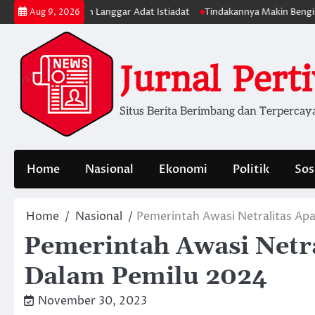
Skip
engecut dan Langgar Adat Istiadat
Tindakannya Makin Bengis, Mahasi
Aug 9, 2026
to
content
Jurnal Pert
Situs Berita Berimbang dan Terpercay
Home
Nasional
Ekonomi
Politik
Sos
Home
Nasional
Pemerintah Awasi Netralitas Ap
Pemerintah Awasi Netra
Dalam Pemilu 2024
November 30, 2023