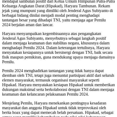
mendapat sambutan positif dari Ketua Umum Himpunan Putra-Putra
Keluarga Angkatan Darat (Hipakad), Haryara Tambunan. Rekam
jejak yang mumpuni yang dimiliki oleh Jenderal Agus Subiyanto di
berbagai bidang dinilai menjadi modal penting menghadapi
tantangan besar yang dihadapi TNI, yaitu menjaga agar Pemilu
2024 berjalan aman dan lancar.
Haryara menyampaikan kegembiraannya atas pengangkatan
Jenderal Agus Subiyanto, menyebutnya sebagai langkah positif
dalam menjaga keamanan dan stabilitas negara, khususnya dalam
menghadapi Pemilu 2024. Dalam keterangan tertulisnya, Haryara
menyatakan kesiapannya untuk bersinergi dengan TNI, baik secara
fisik maupun pemikiran, guna mendukung upaya menjaga damainya
Pemilu.
Pemilu 2024 menghadirkan tantangan yang tidak hanya dapat
diemban oleh TNI, tetapi juga menuntut partisipasi aktif dari seluruh
elemen masyarakat, termasuk organisasi masyarakat seperti
Hipakad. Haryara menyatakan kesiapan Hipakad untuk memberikan
dukungan maksimal serta berkolaborasi dengan TNI dalam menjaga
keamanan dan kelancaran pelaksanaan Pemilu 2024.
Menjelang Pemilu, Haryara menekankan pentingnya kesadaran
masyarakat dan anggota Hipakad untuk tidak terprovokasi oleh
berita hoax yang dapat memecah belah persatuan. Hipakad, sebagai