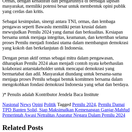
Ormas, dengan kehadiran dan pengaruhnya di berbagai lapisan
masyarakat, memiliki potensi besar untuk membentuk opini publik
yang cerdas dan kritis.
Sebagai kesimpulan, sinergi antara TNI, ormas, dan lembaga
pengawas seperti Bawaslu memiliki peran krusial dalam
mewujudkan Pemilu 2024 yang damai dan berkualitas. Kesiapan
bersama untuk menjaga integritas, keamanan, dan ketertiban selama
proses Pemilu menjadi fondasi utama dalam membangun demokrasi
yang kokoh dan berkelanjutan di Indonesia.
Dengan peran aktif ormas sebagai mitra dalam pengawasan,
diharapkan Pemilu 2024 akan menjadi contoh nyata keberhasilan
kolaborasi antarstakeholder untuk mencapai demokrasi yang
bermartabat dan adil. Masyarakat diundang untuk bersama-sama
menjaga proses Pemilu sebagai bentuk komitmen bersama dalam
mengokohkan fondasi demokrasi Indonesia yang sehat dan berdaya.
)* Penulis adalah Kontributor Jendela Baca Institute
Nasional
News
Opini
Politik
Tagged
Pemilu 2024
,
Pemilu Damai
Post
TPD Banten Solid, Siap Maksimalkan Kemenangan Ganjar-Mahfud
Pemerintah Awasi Netralitas Aparatur Negara Dalam Pemilu 2024
navigation
Related Posts