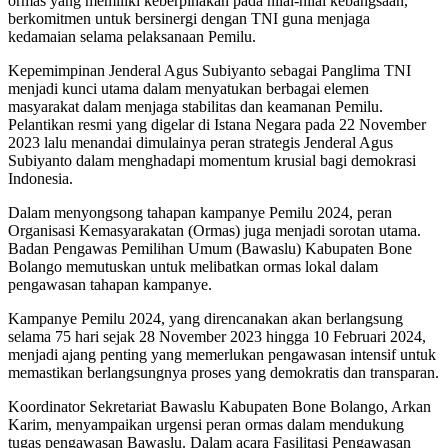
ormas yang memiliki keberpihakan pada nilai-nilai kebangsaan,
berkomitmen untuk bersinergi dengan TNI guna menjaga
kedamaian selama pelaksanaan Pemilu.
Kepemimpinan Jenderal Agus Subiyanto sebagai Panglima TNI
menjadi kunci utama dalam menyatukan berbagai elemen
masyarakat dalam menjaga stabilitas dan keamanan Pemilu.
Pelantikan resmi yang digelar di Istana Negara pada 22 November
2023 lalu menandai dimulainya peran strategis Jenderal Agus
Subiyanto dalam menghadapi momentum krusial bagi demokrasi
Indonesia.
Dalam menyongsong tahapan kampanye Pemilu 2024, peran
Organisasi Kemasyarakatan (Ormas) juga menjadi sorotan utama.
Badan Pengawas Pemilihan Umum (Bawaslu) Kabupaten Bone
Bolango memutuskan untuk melibatkan ormas lokal dalam
pengawasan tahapan kampanye.
Kampanye Pemilu 2024, yang direncanakan akan berlangsung
selama 75 hari sejak 28 November 2023 hingga 10 Februari 2024,
menjadi ajang penting yang memerlukan pengawasan intensif untuk
memastikan berlangsungnya proses yang demokratis dan transparan.
Koordinator Sekretariat Bawaslu Kabupaten Bone Bolango, Arkan
Karim, menyampaikan urgensi peran ormas dalam mendukung
tugas pengawasan Bawaslu. Dalam acara Fasilitasi Pengawasan