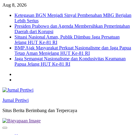
Skip
Aug 8, 2026
to
Ketegasan BGN Menjadi Sinyal Pembenahan MBG Berjalan
content
Lebih Serius
Presiden Prabowo dan Agenda Membersihkan Pemerintahan
Daerah dari Korupsi
Situasi Nasional Aman, Publik Diimbau Jaga Persatuan
Jelang HUT Ke-81 RI
BMP Ajak Masyarakat Perkuat Nasionalisme dan Jaga Papua
Tetap Aman Menjelang HUT Ke-81 RI
Jaga Semangat Nasionalisme dan Kondusivitas Keamanan
Papua Jelang HUT Ke-81 RI
Twitter
facebook
Jurnal Pertiwi
Situs Berita Berimbang dan Terpercaya