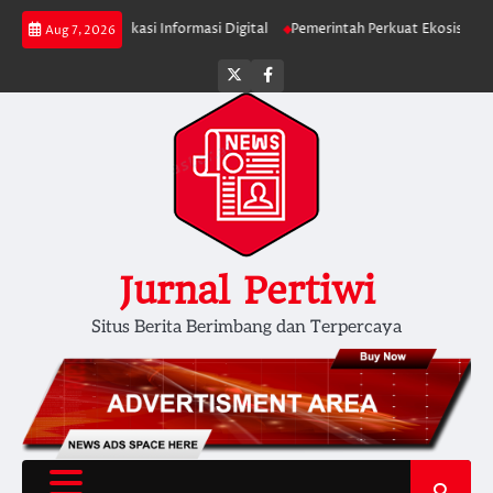
Skip
iminta Verifikasi Informasi Digital
Pemerintah Perkuat Ekosistem Media D
Aug 7, 2026
to
content
Twitter
facebook
Jurnal Pertiwi
Situs Berita Berimbang dan Terpercaya