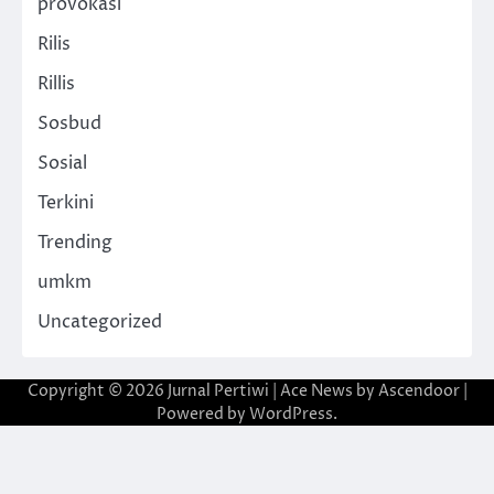
provokasi
Rilis
Rillis
Sosbud
Sosial
Terkini
Trending
umkm
Uncategorized
Copyright © 2026
Jurnal Pertiwi
| Ace News by
Ascendoor
|
Powered by
WordPress
.