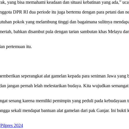
gerak, yang bisa memahami keadaan dan situasi kebatinan yang ada,” uca
nggota DPR RI dua periode itu juga bertemu dengan para petani dan n
butuhan pokok yang melambung tinggi dan bagaimana sulitnya mendapa
 meriah, bahkan disambut pula dengan tarian sambutan khas Melayu da
an pertemuan itu.
memberikan seperangkat alat gamelan kepada para seniman Jawa yang b
ih dan jangan pernah lelah melestarikan budaya. Kita wujudkan semang
ngat senang karena memiliki pemimpin yang peduli pada kebudayaan tr
gga sekali mendapat bantuan alat gamelan dari pak Ganjar. Ini bukti
,
Pilpres 2024