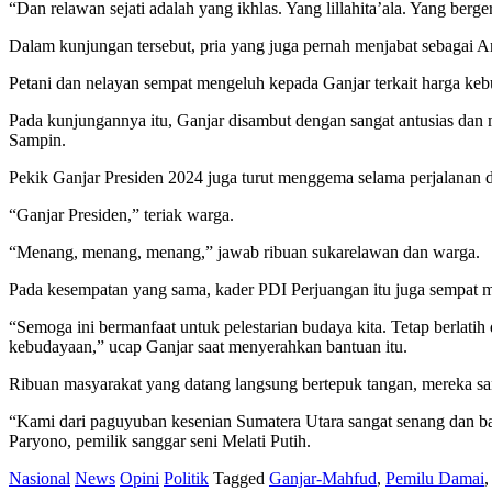
“Dan relawan sejati adalah yang ikhlas. Yang lillahita’ala. Yang ber
Dalam kunjungan tersebut, pria yang juga pernah menjabat sebagai A
Petani dan nelayan sempat mengeluh kepada Ganjar terkait harga ke
Pada kunjungannya itu, Ganjar disambut dengan sangat antusias dan
Sampin.
Pekik Ganjar Presiden 2024 juga turut menggema selama perjalanan d
“Ganjar Presiden,” teriak warga.
“Menang, menang, menang,” jawab ribuan sukarelawan dan warga.
Pada kesempatan yang sama, kader PDI Perjuangan itu juga sempat 
“Semoga ini bermanfaat untuk pelestarian budaya kita. Tetap berlat
kebudayaan,” ucap Ganjar saat menyerahkan bantuan itu.
Ribuan masyarakat yang datang langsung bertepuk tangan, mereka sa
“Kami dari paguyuban kesenian Sumatera Utara sangat senang dan ban
Paryono, pemilik sanggar seni Melati Putih.
Nasional
News
Opini
Politik
Tagged
Ganjar-Mahfud
,
Pemilu Damai