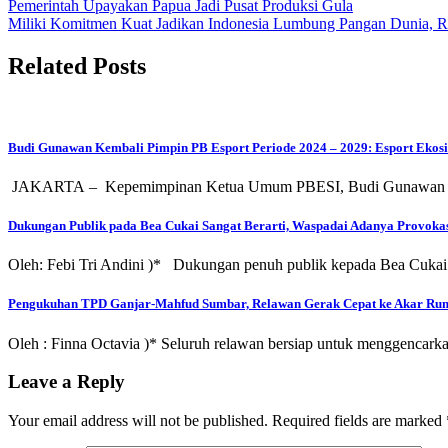
Post
Pemerintah Upayakan Papua Jadi Pusat Produksi Gula
Miliki Komitmen Kuat Jadikan Indonesia Lumbung Pangan Dunia, 
navigation
Related Posts
Budi Gunawan Kembali Pimpin PB Esport Periode 2024 – 2029: Esport Ekos
JAKARTA – Kepemimpinan Ketua Umum PBESI, Budi Gunawan sudah te
Dukungan Publik pada Bea Cukai Sangat Berarti, Waspadai Adanya Provoka
Oleh: Febi Tri Andini )* Dukungan penuh publik kepada Bea Cukai t
Pengukuhan TPD Ganjar-Mahfud Sumbar, Relawan Gerak Cepat ke Akar Ru
Oleh : Finna Octavia )* Seluruh relawan bersiap untuk menggencark
Leave a Reply
Your email address will not be published.
Required fields are marked