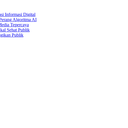
i Informasi Digital
Perang Algoritma AI
Media Tepercaya
kal Sehat Publik
gikan Publik