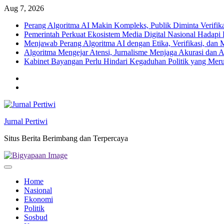
Skip
Aug 7, 2026
to
Perang Algoritma AI Makin Kompleks, Publik Diminta Verifikas
content
Pemerintah Perkuat Ekosistem Media Digital Nasional Hadapi 
Menjawab Perang Algoritma AI dengan Etika, Verifikasi, dan 
Algoritma Mengejar Atensi, Jurnalisme Menjaga Akurasi dan A
Kabinet Bayangan Perlu Hindari Kegaduhan Politik yang Meru
Twitter
facebook
Jurnal Pertiwi
Situs Berita Berimbang dan Terpercaya
Home
Nasional
Ekonomi
Politik
Sosbud