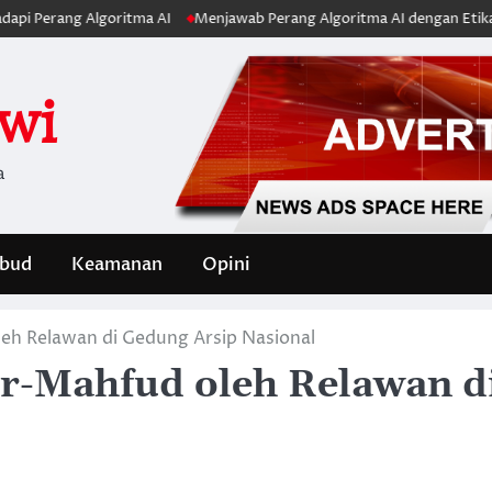
ang Algoritma AI
Menjawab Perang Algoritma AI dengan Etika, Verifika
iwi
a
bud
Keamanan
Opini
eh Relawan di Gedung Arsip Nasional
ar-Mahfud oleh Relawan d