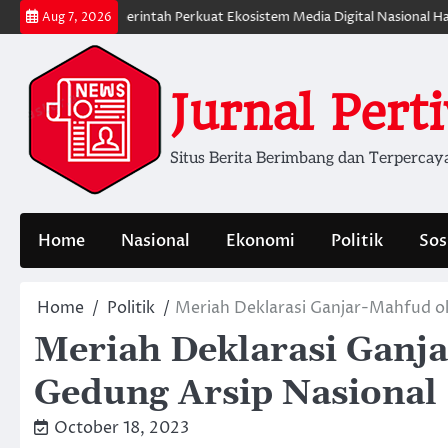
Skip
ital
Pemerintah Perkuat Ekosistem Media Digital Nasional Hadapi Per
Aug 7, 2026
to
content
Jurnal Pert
Situs Berita Berimbang dan Terpercay
Home
Nasional
Ekonomi
Politik
Sos
Home
Politik
Meriah Deklarasi Ganjar-Mahfud ol
Meriah Deklarasi Ganj
Gedung Arsip Nasional
October 18, 2023