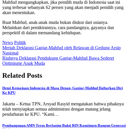
Mahfud mengungkapkan, jika pemilih muda di Indonesia saat ini
yang terbesar sebanyak 62 persen yang akan menjadi pemilih yang
akan menentukan.
Buat Mahfud, anak-anak muda bukan diukur dari usianya.
Melainkan dari pemikirannya, cara pandangnya, gayanya dan
perspektif di dalam memandang kehidupan.
News
Politik
Post
Meriah Deklarasi Ganjar-Mahfud oleh Relawan di Gedung Arsip
Nasional
navigation
Riuhnya Deklarasi Pendukung Ganjar-Mahfud Bawa Sederet
Optimisme Anak Muda
Related Posts
Demi Kemajuan Indonesia di Masa Depan, Ganjar-Mahfud Daftarkan Diri
Ke KPU
Jakarta – Ketua TPN, Arsyad Rasyid mengatakan bahwa pihaknya
telah menyiapkan semua administrasi dengan matang jelang
pendaftaran ke KPU. “Kami…
Pembangunan AMN Terus Berlanjut Bukti BIN Komitmen Bangun Generasi