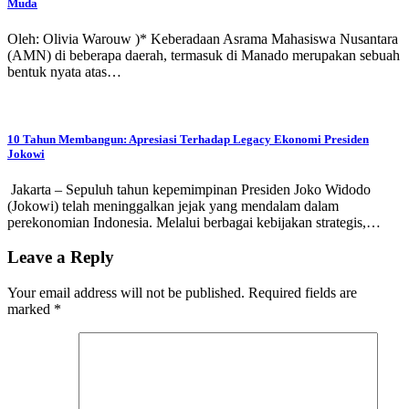
Muda
Oleh: Olivia Warouw )* Keberadaan Asrama Mahasiswa Nusantara
(AMN) di beberapa daerah, termasuk di Manado merupakan sebuah
bentuk nyata atas…
10 Tahun Membangun: Apresiasi Terhadap Legacy Ekonomi Presiden
Jokowi
Jakarta – Sepuluh tahun kepemimpinan Presiden Joko Widodo
(Jokowi) telah meninggalkan jejak yang mendalam dalam
perekonomian Indonesia. Melalui berbagai kebijakan strategis,…
Leave a Reply
Your email address will not be published.
Required fields are
marked
*