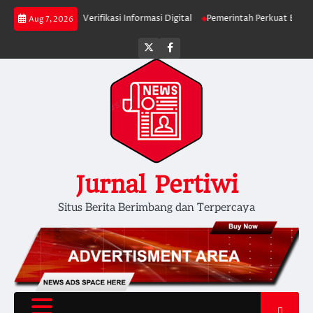
Skip
blik Diminta Verifikasi Informasi Digital
Pemerintah Perkuat Ekosistem M
Aug 7, 2026
to
content
Twitter
facebook
Jurnal Pertiwi
Situs Berita Berimbang dan Terpercaya