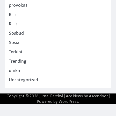
provokasi
Rilis
Rillis
Sosbud
Sosial
Terkini
Trending
umkm
Uncategorized
Copyright © 2026
Jurnal Pertiwi
| Ace News by
Ascendoor
|
Powered by
WordPress
.