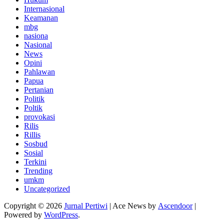
Internasional
Keamanan
mbg
nasiona
Nasional
News
Opini
Pahlawan
Papua
Pertanian
Politik
Poltik
provokasi
Rilis
Rillis
Sosbud
Sosial
Terkini
Trending
umkm
Uncategorized
Copyright © 2026
Jurnal Pertiwi
| Ace News by
Ascendoor
|
Powered by
WordPress
.