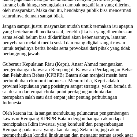
kurang baik hingga serangkaian dampak negatif lain yang diterima
oleh masyarakat. Maka dari itu, hendaknya publik bisa mencermati
seluruhnya dengan sangat bijak.
Jangan sampai justru masyarakat mudah untuk termakan isu apapun
yang bertebaran di media sosial, terlebih jika isu yang dihembuskan
sama sekali belum bisa diklarifikasi akan kebenarannya, lantaran
penyebaran melalui media sosial dan ruang digital sangat rawan
untuk terjadinya berita hoaks serta provokasi dari pihak yang tidak
bertanggung jawab.
Gubernur Kepulauan Riau (Kepri), Ansar Ahmad mengatakan
pengembangan kawasan Rempang di Kawasan Perdagangan Bebas
dan Pelabuhan Bebas (KPBPB) Batam akan menjadi mesin baru
pertumbuhan ekonomi Indonesia. Menurut dia, Kepri adalah
provinsi kepulauan yang posisinya sangat strategis, yakni berada di
salah satu dari empat choke point perdagangan dunia dan
merupakan salah satu dari empat jalur penting perhubungan
Indonesia.
Oleh karena itu, ia sangat mendukung peluncuran pengembangan
kawasan Rempang KPBPB Batam dengan harapan akan dapat
menciptakan iklim investasi yang kondusif dan pengembangan
Rempang pada masa yang akan datang. Selain itu, juga akan
memperhatikan kondisi lingkungan dan mengatur semua aspek agar