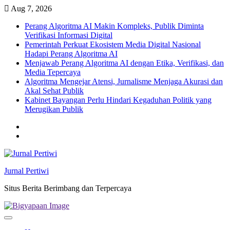
Skip
Aug 7, 2026
to
Perang Algoritma AI Makin Kompleks, Publik Diminta
content
Verifikasi Informasi Digital
Pemerintah Perkuat Ekosistem Media Digital Nasional
Hadapi Perang Algoritma AI
Menjawab Perang Algoritma AI dengan Etika, Verifikasi, dan
Media Tepercaya
Algoritma Mengejar Atensi, Jurnalisme Menjaga Akurasi dan
Akal Sehat Publik
Kabinet Bayangan Perlu Hindari Kegaduhan Politik yang
Merugikan Publik
Twitter
facebook
Jurnal Pertiwi
Situs Berita Berimbang dan Terpercaya