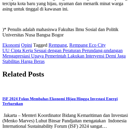
tercipta kota baru yang hijau, nyaman dan menarik minat warga
asing untuk tinggal di kawasan ini.
)* Penulis adalah mahasiswa Fakultas Ilmu Sosial dan Politik
Universitas Nusa Bangsa Bogor
Ekonomi
Opini
Tagged
Rempang
,
Rempang Eco City
Post
UU Cipta Kerja Sesuai dengan Peraturan Perundang-undangan
Mengapresiasi Upaya Pemerintah Lakukan Intervensi Demi Jaga
navigation
Stabilitas Harga Beras
Related Posts
ISF 2024 Fokus Membahas Ekonomi Hijau Hingga Investasi Energi
Terbarukan
Jakarta – Menteri Koordinator Bidang Kemaritiman dan Investasi
(Menko Marves) Luhut Binsar Pandjaitan mengatakan Indonesia
International Sustainability Forum (ISF) 2024 sangat…