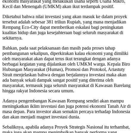
ekonomi masyarakat yang melakukan usaha seperti Usaha Mikro,
Kecil dan Menengah (UMKM) akan ikut terdampak positif.
Diketahui bahwa nilai investasi yang akan masuk ke dalam proyek
tersebut adalah sebesar 381 triliun Rupiah, yang mana menjadikan
Rempang Eco-City dapat memberikan eskalasi bagi peningkatan
kualitas hidup dan juga kesejahteraan bagi seluruh masyarakat di
sekitarnya.
Bahkan, pada saat pelaksanaan dan masih pada proses tahap
pembangunan sekalipun, diperkirakan kalau ekonomi yang dimiliki
oleh masyarakat akan dapat terus ikut terangkat dengan adanya
berbagai kegiatan yang dijalankan oleh UMKM warga. Kepala Biro
Hubungan Masyarakat (Humas), Promosi dan Protokol, Ariastuty
Sirait menjelaskan bahwa dengan berjalannya investasi maka akan
ada banyak sekali dampak sangat positif yang diterima oleh
masyarakat, termasuk juga seluruh masyarakat di Kawasan Barelang
hingga rakyat Indonesia secara umum.
Adanya pengembangan Kawasan Rempang sendiri akan mampu
meningkatkan iklim investasi dan juga potensi ekonomi Tanah Air di
masa depan. Para investor akan semakin percaya terhadap Indonesia
dan akan menjadi magnet investasi dunia.
Sebaliknya, apabila adanya Proyek Strategis Nasional itu terhambat,
maka juga akan mampu menimbulkan banyak performa yang