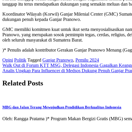
tanggap itu terus mendapatkan dukungan yang semakin meluas dan bany
Koordinator Wilayah (Korwil) Ganjar Milenial Center (GMC) Sumate
dukungan penuh kepada Ganjar Pranowo.
GMC memiliki komitmen kuat untuk ikut serta menyosialisasikan nam
Pranowo, yang merupakan sosok pemimpin tegas, cerdas, religius, de
oleh seluruh masyarakat di Sumatera Barat.
)* Penulis adalah kontributor Gerakan Ganjar Pranowo Menang (Gag
Opini
Politik
Tagged
Ganjar Pranowo
,
Pemilu 2024
Post
Walk Out di Forum KTT MSG, Delegasi Indonesia Gagalkan Kea
Analis Ungkap Para Influencer di Medsos Dukung Penuh Ganjar Pra
navigation
Related Posts
MBG dan Jalan Terang Mewujudkan Pendidikan Berkualitas Indonesia
Oleh: Rangga Pratama )* Program Makan Bergizi Gratis (MBG) sema