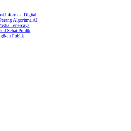
i Informasi Digital
Perang Algoritma AI
Media Tepercaya
kal Sehat Publik
gikan Publik