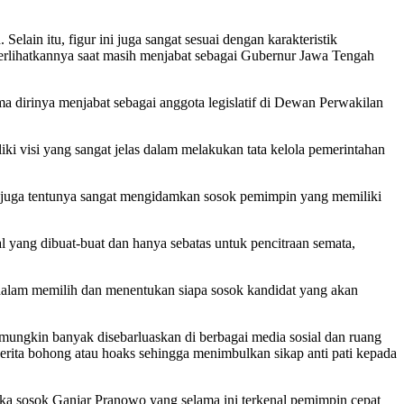
lain itu, figur ini juga sangat sesuai dengan karakteristik
erlihatkannya saat masih menjabat sebagai Gubernur Jawa Tengah
ma dirinya menjabat sebagai anggota legislatif di Dewan Perwakilan
ki visi yang sangat jelas dalam melakukan tata kelola pemerintahan
t juga tentunya sangat mengidamkan sosok pemimpin yang memiliki
 yang dibuat-buat dan hanya sebatas untuk pencitraan semata,
 dalam memilih dan menentukan siapa sosok kandidat yang akan
 mungkin banyak disebarluaskan di berbagai media sosial dan ruang
berita bohong atau hoaks sehingga menimbulkan sikap anti pati kepada
ka sosok Ganjar Pranowo yang selama ini terkenal pemimpin cepat