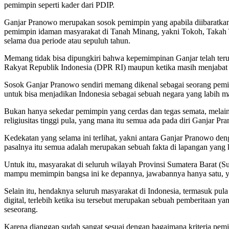
pemimpin seperti kader dari PDIP.
Ganjar Pranowo merupakan sosok pemimpin yang apabila diibaratkan sep
pemimpin idaman masyarakat di Tanah Minang, yakni Tokoh, Takah Ta
selama dua periode atau sepuluh tahun.
Memang tidak bisa dipungkiri bahwa kepemimpinan Ganjar telah teruji
Rakyat Republik Indonesia (DPR RI) maupun ketika masih menjabat 
Sosok Ganjar Pranowo sendiri memang dikenal sebagai seorang pemimpi
untuk bisa menjadikan Indonesia sebagai sebuah negara yang labih ma
Bukan hanya sekedar pemimpin yang cerdas dan tegas semata, melain
religiusitas tinggi pula, yang mana itu semua ada pada diri Ganjar P
Kedekatan yang selama ini terlihat, yakni antara Ganjar Pranowo de
pasalnya itu semua adalah merupakan sebuah fakta di lapangan yang 
Untuk itu, masyarakat di seluruh wilayah Provinsi Sumatera Barat (
mampu memimpin bangsa ini ke depannya, jawabannya hanya satu, yak
Selain itu, hendaknya seluruh masyarakat di Indonesia, termasuk pul
digital, terlebih ketika isu tersebut merupakan sebuah pemberitaan 
seseorang.
Karena dianggap sudah sangat sesuai dengan bagaimana kriteria pem