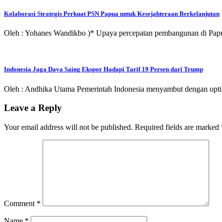
Kolaborasi Strategis Perkuat PSN Papua untuk Kesejahteraan Berkelanjutan
Oleh : Yohanes Wandikbo )* Upaya percepatan pembangunan di Pap
Indonesia Jaga Daya Saing Ekspor Hadapi Tarif 19 Persen dari Trump
Oleh : Andhika Utama Pemerintah Indonesia menyambut dengan opt
Leave a Reply
Your email address will not be published.
Required fields are marked
Comment
*
Name
*