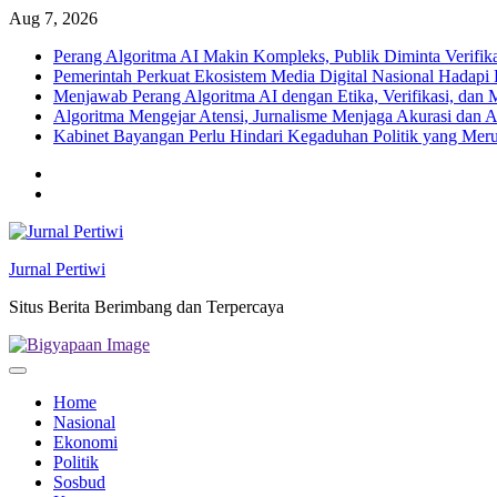
Skip
Aug 7, 2026
to
Perang Algoritma AI Makin Kompleks, Publik Diminta Verifikas
content
Pemerintah Perkuat Ekosistem Media Digital Nasional Hadapi 
Menjawab Perang Algoritma AI dengan Etika, Verifikasi, dan 
Algoritma Mengejar Atensi, Jurnalisme Menjaga Akurasi dan A
Kabinet Bayangan Perlu Hindari Kegaduhan Politik yang Meru
Twitter
facebook
Jurnal Pertiwi
Situs Berita Berimbang dan Terpercaya
Home
Nasional
Ekonomi
Politik
Sosbud