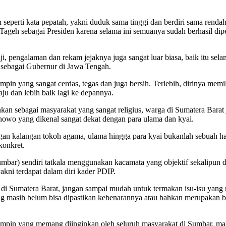
erti kata pepatah, yakni duduk sama tinggi dan berdiri sama rendah. Se
geh sebagai Presiden karena selama ini semuanya sudah berhasil dip
, pengalaman dan rekam jejaknya juga sangat luar biasa, baik itu sela
sebagai Gubernur di Jawa Tengah.
n yang sangat cerdas, tegas dan juga bersih. Terlebih, dirinya memili
ju dan lebih baik lagi ke depannya.
kan sebagai masyarakat yang sangat religius, warga di Sumatera Bara
ranowo yang dikenal sangat dekat dengan para ulama dan kyai.
ngan kalangan tokoh agama, ulama hingga para kyai bukanlah sebuah hal
konkret.
Sumbar) sendiri tatkala menggunakan kacamata yang objektif sekalipun
ni terdapat dalam diri kader PDIP.
a di Sumatera Barat, jangan sampai mudah untuk termakan isu-isu yang
yang masih belum bisa dipastikan kebenarannya atau bahkan merupakan 
impin yang memang diinginkan oleh seluruh masyarakat di Sumbar, ma