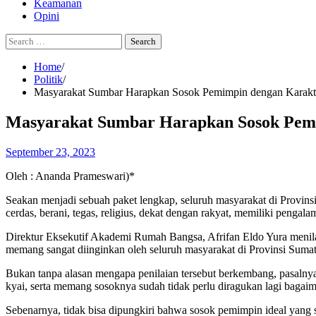
Keamanan
Opini
Search
for:
Home
Politik
Masyarakat Sumbar Harapkan Sosok Pemimpin dengan Karakte
Masyarakat Sumbar Harapkan Sosok Pemi
September 23, 2023
Oleh : Ananda Prameswari)*
Seakan menjadi sebuah paket lengkap, seluruh masyarakat di Provin
cerdas, berani, tegas, religius, dekat dengan rakyat, memiliki pengala
Direktur Eksekutif Akademi Rumah Bangsa, Afrifan Eldo Yura menil
memang sangat diinginkan oleh seluruh masyarakat di Provinsi Sumat
Bukan tanpa alasan mengapa penilaian tersebut berkembang, pasalnya,
kyai, serta memang sosoknya sudah tidak perlu diragukan lagi bagai
Sebenarnya, tidak bisa dipungkiri bahwa sosok pemimpin ideal yang s