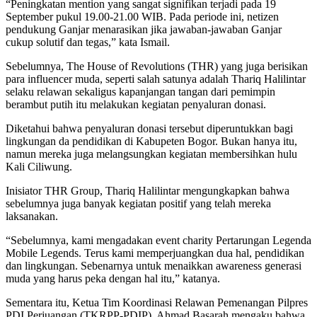
“Peningkatan mention yang sangat signifikan terjadi pada 19
September pukul 19.00-21.00 WIB. Pada periode ini, netizen
pendukung Ganjar menarasikan jika jawaban-jawaban Ganjar
cukup solutif dan tegas,” kata Ismail.
Sebelumnya, The House of Revolutions (THR) yang juga berisikan
para influencer muda, seperti salah satunya adalah Thariq Halilintar
selaku relawan sekaligus kapanjangan tangan dari pemimpin
berambut putih itu melakukan kegiatan penyaluran donasi.
Diketahui bahwa penyaluran donasi tersebut diperuntukkan bagi
lingkungan da pendidikan di Kabupeten Bogor. Bukan hanya itu,
namun mereka juga melangsungkan kegiatan membersihkan hulu
Kali Ciliwung.
Inisiator THR Group, Thariq Halilintar mengungkapkan bahwa
sebelumnya juga banyak kegiatan positif yang telah mereka
laksanakan.
“Sebelumnya, kami mengadakan event charity Pertarungan Legenda
Mobile Legends. Terus kami memperjuangkan dua hal, pendidikan
dan lingkungan. Sebenarnya untuk menaikkan awareness generasi
muda yang harus peka dengan hal itu,” katanya.
Sementara itu, Ketua Tim Koordinasi Relawan Pemenangan Pilpres
PDI Perjuangan (TKRPP-PDIP), Ahmad Basarah mengaku bahwa