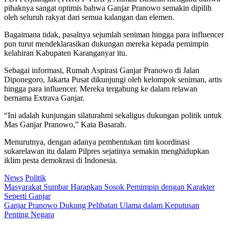
pihaknya sangat optimis bahwa Ganjar Pranowo semakin dipilih
oleh seluruh rakyat dari semua kalangan dan elemen.
Bagaimana tidak, pasalnya sejumlah seniman hingga para influencer
pun turut mendeklarasikan dukungan mereka kepada pemimpin
kelahiran Kabupaten Karanganyar itu.
Sebagai informasi, Rumah Aspirasi Ganjar Pranowo di Jalan
Diponegoro, Jakarta Pusat dikunjungi oleh kelompok seniman, artis
hingga para influencer. Mereka tergabung ke dalam relawan
bernama Extrava Ganjar.
“Ini adalah kunjungan silaturahmi sekaligus dukungan politik untuk
Mas Ganjar Pranowo,” Kata Basarah.
Menurutnya, dengan adanya pembentukan tim koordinasi
sukarelawan itu dalam Pilpres sejatinya semakin menghidupkan
iklim pesta demokrasi di Indonesia.
News
Politik
Post
Masyarakat Sumbar Harapkan Sosok Pemimpin dengan Karakter
Seperti Ganjar
navigation
Ganjar Pranowo Dukung Pelibatan Ulama dalam Keputusan
Penting Negara