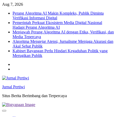
Skip
Aug 7, 2026
to
Perang Algoritma AI Makin Kompleks, Publik Diminta
content
Verifikasi Informasi Digital
Pemerintah Perkuat Ekosistem Media Digital Nasional
Hadapi Perang Algoritma AI
Menjawab Perang Algoritma AI dengan Etika, Verifikasi, dan
Media Tepercaya
Algoritma Mengejar Atensi, Jurnalisme Menjaga Akurasi dan
Akal Sehat Publik
Kabinet Bayangan Perlu Hindari Kegaduhan Politik yang
Merugikan Publik
Twitter
facebook
Jurnal Pertiwi
Situs Berita Berimbang dan Terpercaya