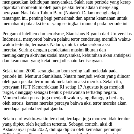
mengacaukan kehidupan masyarakat. Salah satu periode yang kerap
dijadikan momentum oleh para pelaku teror adalah menjelang
perayaan Natal dan Tahun Baru (Nataru). Dalam menghadapi
tantangan ini, penting bagi pemerintah dan aparat keamanan untuk
memahami pola aksi teror yang seringkali muncul pada periode ini.
Pengamat intelijen dan terorisme, Stanislaus Riyanta dari Universitas
Indonesia, menyoroti bahwa pelaku teror cenderung memilih waktu-
waktu tertentu, termasuk Nataru, untuk melancarkan aksi
mereka. Seiring dengan pendekatan musim liburan dan
meningkatnya aktivitas sosial masyarakat, kebutuhan akan antisipasi
dan keamanan yang ketat menjadi suatu keniscayaan.
Sejak tahun 2000, serangkaian bom sering kali meledak pada
periode ini. Menurut Stanislaus, Nataru menjadi waktu yang diincar
oleh para pelaku teror untuk melakukan aksi mereka. Selain itu,
perayaan HUT Kemerdekaan RI setiap 17 Agustus juga menjadi
target, dianggap sebagai bentuk perlawanan terhadap negara.
Momen bulan puasa juga menjadi waktu yang dianggap berharga
oleh teroris, karena mereka percaya bahwa aksi teror mereka akan
mendapat pahala berlipat ganda.
Selain dari waktu-waktu tersebut, terdapat juga momen tidak teratur
yang dipicu oleh kejadian tertentu. Sebagai contoh, aksi di
Astanaanyar pada 2022, diduga dipicu oleh kematian pemimpin