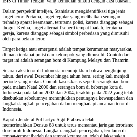
ISIS di Timur Tengah, yang kemudian diikuti dengan aksi balasan.
Dalam perspektif intelijen, Stanislaus mengidentifikasi tiga jenis
target teror. Pertama, target regular yang melibatkan serangan
terhadap aparat keamanan, terutama polisi, karena dianggap sebagai
thogut. Kedua, target alternatif seperti tempat ibadah, terutama
gereja, karena dianggap sebagai simbol perbedaan yang dimusuhi
oleh para pelaku teror.
Target ketiga atau emergensi adalah tempat kerumunan masyarakat,
di mana terdapat polisi dan kelompok yang dimusuhi. Contoh dari
target ini adalah serangan bom di Kampung Melayu dan Thamrin.
Sejarah aksi teror di Indonesia menunjukkan bahwa penghujung
tahun, dari awal Desember hingga tahun baru, sering kali menjadi
periode yang rentan. Contoh kasus-kasus seperti serangkaian bom
pada malam Natal 2000 dan serangan bom di beberapa kota di
Indonesia pada tahun 2002 dan 2004, terakhir pada 2022 yang telah
disebutkan sebelumnya menunjukkan pentingnya kewaspadaan dan
langkah-langkah pencegahan dalam menghadapi ancaman teror di
Indonesia.
Kapolri Jenderal Pol Listyo Sigit Prabowo telah
memerintahkan Densus 88 untuk terus memantau jaringan terorisme
di seluruh Indonesia. Langkah-langkah pencegahan, terutama di
tempat-tempat ibadah dan tempat keramaian, telah dilaksanakan