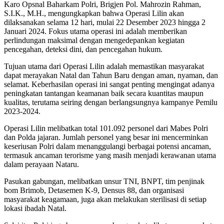
Karo Opsnal Baharkam Polri, Brigjen Pol. Mahrozin Rahman,
S.I.K., M.H., mengungkapkan bahwa Operasi Lilin akan
dilaksanakan selama 12 hari, mulai 22 Desember 2023 hingga 2
Januari 2024. Fokus utama operasi ini adalah memberikan
perlindungan maksimal dengan mengedepankan kegiatan
pencegahan, deteksi dini, dan pencegahan hukum.
Tujuan utama dari Operasi Lilin adalah memastikan masyarakat
dapat merayakan Natal dan Tahun Baru dengan aman, nyaman, dan
selamat. Keberhasilan operasi ini sangat penting mengingat adanya
peningkatan tantangan keamanan baik secara kuantitas maupun
kualitas, terutama seiring dengan berlangsungnya kampanye Pemilu
2023-2024.
Operasi Lilin melibatkan total 101.092 personel dari Mabes Polri
dan Polda jajaran. Jumlah personel yang besar ini mencerminkan
keseriusan Polri dalam menanggulangi berbagai potensi ancaman,
termasuk ancaman terorisme yang masih menjadi kerawanan utama
dalam perayaan Nataru.
Pasukan gabungan, melibatkan unsur TNI, BNPT, tim penjinak
bom Brimob, Detasemen K-9, Densus 88, dan organisasi
masyarakat keagamaan, juga akan melakukan sterilisasi di setiap
lokasi ibadah Natal.