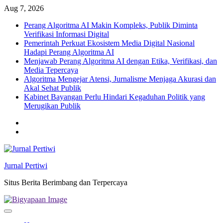
Skip
Aug 7, 2026
to
Perang Algoritma AI Makin Kompleks, Publik Diminta
content
Verifikasi Informasi Digital
Pemerintah Perkuat Ekosistem Media Digital Nasional
Hadapi Perang Algoritma AI
Menjawab Perang Algoritma AI dengan Etika, Verifikasi, dan
Media Tepercaya
Algoritma Mengejar Atensi, Jurnalisme Menjaga Akurasi dan
Akal Sehat Publik
Kabinet Bayangan Perlu Hindari Kegaduhan Politik yang
Merugikan Publik
Twitter
facebook
Jurnal Pertiwi
Situs Berita Berimbang dan Terpercaya