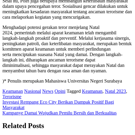
Selai itu, Polri juga berupaya membangun keterlibatan masyarakat
dalam upaya pencegahan teror. Sosialisasi gencar dilakukan untuk
meningkatkan kesadaran masyarakat tentang ancaman terorisme dan
cara melaporkan kegiatan yang mencurigakan.
Menghadapi potensi gerakan teror menjelang Natal
2024, pemerintah melalui aparat keamanan telah mengambil
langkah-langkah proaktif dan preventif. Melalui kerjasama sinergis,
peningkatan patroli, dan keterlibatan masyarakat, merupakan bentuk
komitmen aparat keamanan untuk memberi perlindungan
serta menciptakan suasana Natal yang damai. Dengan langkah-
langkah ini, diharapkan ancaman terorisme dapat
diminimalisasi, sehingga masyarakat dapat merayakan Natal dan
menyambut tahun baru dengan rasa aman dan nyaman.
)* Penulis merupakan Mahasiswa Universitas Negeri Surabaya
Keamanan
Nasional
News
Opini
Tagged
Keamanan
,
Natal 2023
,
Terorisme
Post
Investasi Rempang Eco City Berikan Dampak Positif Bagi
Masyarakat
navigation
Kampanye Damai Wujudkan Pemilu Bersih dan Berkualitas
Related Posts