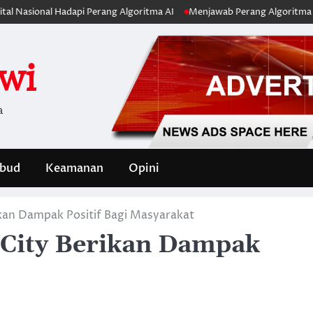
l Hadapi Perang Algoritma AI
Menjawab Perang Algoritma AI dengan Et
iwi
a
bud
Keamanan
Opini
ikan Dampak Positif Bagi Masyarakat
 City Berikan Dampak