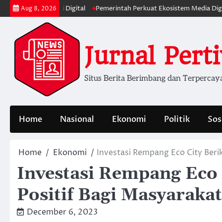
Skip
Informasi Digital
Pemerintah Perkuat Ekosistem Media Digital Nasiona
Aug 8, 2026
to
content
Jurnal Pert
Situs Berita Berimbang dan Terpercay
Home
Nasional
Ekonomi
Politik
Sos
Home
Ekonomi
Investasi Rempang Eco City Ber
Investasi Rempang Eco
Positif Bagi Masyarakat
December 6, 2023