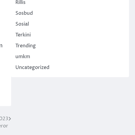
Rillis
Sosbud
Sosial
Terkini
m
Trending
umkm
Uncategorized
2023
eror