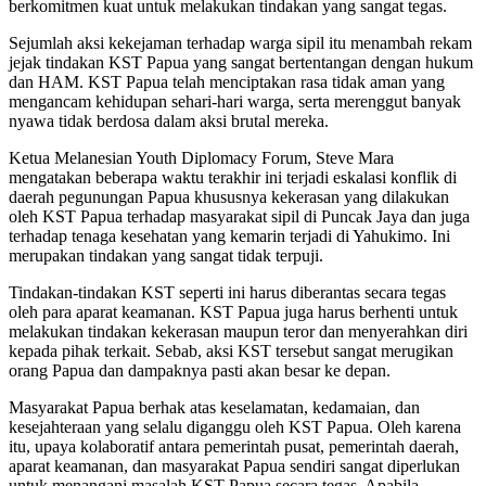
berkomitmen kuat untuk melakukan tindakan yang sangat tegas.
Sejumlah aksi kekejaman terhadap warga sipil itu menambah rekam
jejak tindakan KST Papua yang sangat bertentangan dengan hukum
dan HAM. KST Papua telah menciptakan rasa tidak aman yang
mengancam kehidupan sehari-hari warga, serta merenggut banyak
nyawa tidak berdosa dalam aksi brutal mereka.
Ketua Melanesian Youth Diplomacy Forum, Steve Mara
mengatakan beberapa waktu terakhir ini terjadi eskalasi konflik di
daerah pegunungan Papua khususnya kekerasan yang dilakukan
oleh KST Papua terhadap masyarakat sipil di Puncak Jaya dan juga
terhadap tenaga kesehatan yang kemarin terjadi di Yahukimo. Ini
merupakan tindakan yang sangat tidak terpuji.
Tindakan-tindakan KST seperti ini harus diberantas secara tegas
oleh para aparat keamanan. KST Papua juga harus berhenti untuk
melakukan tindakan kekerasan maupun teror dan menyerahkan diri
kepada pihak terkait. Sebab, aksi KST tersebut sangat merugikan
orang Papua dan dampaknya pasti akan besar ke depan.
Masyarakat Papua berhak atas keselamatan, kedamaian, dan
kesejahteraan yang selalu diganggu oleh KST Papua. Oleh karena
itu, upaya kolaboratif antara pemerintah pusat, pemerintah daerah,
aparat keamanan, dan masyarakat Papua sendiri sangat diperlukan
untuk menangani masalah KST Papua secara tegas. Apabila