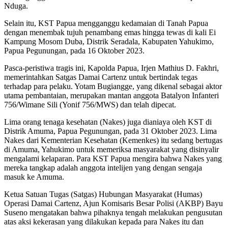
Nduga.
Selain itu, KST Papua mengganggu kedamaian di Tanah Papua
dengan menembak tujuh penambang emas hingga tewas di kali Ei
Kampung Mosom Duba, Distrik Seradala, Kabupaten Yahukimo,
Papua Pegunungan, pada 16 Oktober 2023.
Pasca-peristiwa tragis ini, Kapolda Papua, Irjen Mathius D. Fakhri,
memerintahkan Satgas Damai Cartenz untuk bertindak tegas
terhadap para pelaku. Yotam Bugiangge, yang dikenal sebagai aktor
utama pembantaian, merupakan mantan anggota Batalyon Infanteri
756/Wimane Sili (Yonif 756/MWS) dan telah dipecat.
Lima orang tenaga kesehatan (Nakes) juga dianiaya oleh KST di
Distrik Amuma, Papua Pegunungan, pada 31 Oktober 2023. Lima
Nakes dari Kementerian Kesehatan (Kemenkes) itu sedang bertugas
di Amuma, Yahukimo untuk memeriksa masyarakat yang disinyalir
mengalami kelaparan. Para KST Papua mengira bahwa Nakes yang
mereka tangkap adalah anggota intelijen yang dengan sengaja
masuk ke Amuma.
Ketua Satuan Tugas (Satgas) Hubungan Masyarakat (Humas)
Operasi Damai Cartenz, Ajun Komisaris Besar Polisi (AKBP) Bayu
Suseno mengatakan bahwa pihaknya tengah melakukan pengusutan
atas aksi kekerasan yang dilakukan kepada para Nakes itu dan