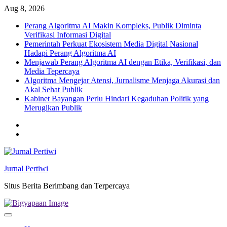
Skip
Aug 8, 2026
to
Perang Algoritma AI Makin Kompleks, Publik Diminta
content
Verifikasi Informasi Digital
Pemerintah Perkuat Ekosistem Media Digital Nasional
Hadapi Perang Algoritma AI
Menjawab Perang Algoritma AI dengan Etika, Verifikasi, dan
Media Tepercaya
Algoritma Mengejar Atensi, Jurnalisme Menjaga Akurasi dan
Akal Sehat Publik
Kabinet Bayangan Perlu Hindari Kegaduhan Politik yang
Merugikan Publik
Twitter
facebook
Jurnal Pertiwi
Situs Berita Berimbang dan Terpercaya