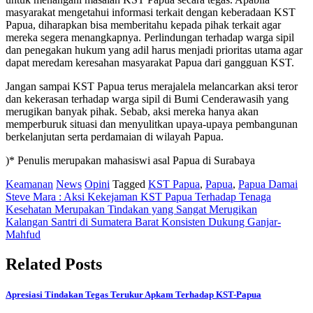
masyarakat mengetahui informasi terkait dengan keberadaan KST
Papua, diharapkan bisa memberitahu kepada pihak terkait agar
mereka segera menangkapnya. Perlindungan terhadap warga sipil
dan penegakan hukum yang adil harus menjadi prioritas utama agar
dapat meredam keresahan masyarakat Papua dari gangguan KST.
Jangan sampai KST Papua terus merajalela melancarkan aksi teror
dan kekerasan terhadap warga sipil di Bumi Cenderawasih yang
merugikan banyak pihak. Sebab, aksi mereka hanya akan
memperburuk situasi dan menyulitkan upaya-upaya pembangunan
berkelanjutan serta perdamaian di wilayah Papua.
)* Penulis merupakan mahasiswi asal Papua di Surabaya
Keamanan
News
Opini
Tagged
KST Papua
,
Papua
,
Papua Damai
Post
Steve Mara : Aksi Kekejaman KST Papua Terhadap Tenaga
Kesehatan Merupakan Tindakan yang Sangat Merugikan
navigation
Kalangan Santri di Sumatera Barat Konsisten Dukung Ganjar-
Mahfud
Related Posts
Apresiasi Tindakan Tegas Terukur Apkam Terhadap KST-Papua