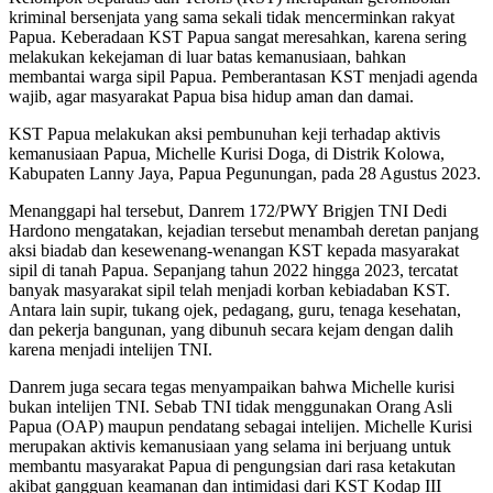
kriminal bersenjata yang sama sekali tidak mencerminkan rakyat
Papua. Keberadaan KST Papua sangat meresahkan, karena sering
melakukan kekejaman di luar batas kemanusiaan, bahkan
membantai warga sipil Papua. Pemberantasan KST menjadi agenda
wajib, agar masyarakat Papua bisa hidup aman dan damai.
KST Papua melakukan aksi pembunuhan keji terhadap aktivis
kemanusiaan Papua, Michelle Kurisi Doga, di Distrik Kolowa,
Kabupaten Lanny Jaya, Papua Pegunungan, pada 28 Agustus 2023.
Menanggapi hal tersebut, Danrem 172/PWY Brigjen TNI Dedi
Hardono mengatakan, kejadian tersebut menambah deretan panjang
aksi biadab dan kesewenang-wenangan KST kepada masyarakat
sipil di tanah Papua. Sepanjang tahun 2022 hingga 2023, tercatat
banyak masyarakat sipil telah menjadi korban kebiadaban KST.
Antara lain supir, tukang ojek, pedagang, guru, tenaga kesehatan,
dan pekerja bangunan, yang dibunuh secara kejam dengan dalih
karena menjadi intelijen TNI.
Danrem juga secara tegas menyampaikan bahwa Michelle kurisi
bukan intelijen TNI. Sebab TNI tidak menggunakan Orang Asli
Papua (OAP) maupun pendatang sebagai intelijen. Michelle Kurisi
merupakan aktivis kemanusiaan yang selama ini berjuang untuk
membantu masyarakat Papua di pengungsian dari rasa ketakutan
akibat gangguan keamanan dan intimidasi dari KST Kodap III