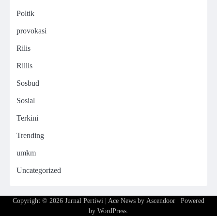
Poltik
provokasi
Rilis
Rillis
Sosbud
Sosial
Terkini
Trending
umkm
Uncategorized
Copyright © 2026
Jurnal Pertiwi
| Ace News by
Ascendoor
| Powered
by
WordPress
.