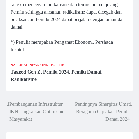
rangka mencegah radikalisme dan terorisme menjelang
Pemilu sehingga ancaman radikalisme dapat dicegah dan
pelaksanaan Pemilu 2024 dapat berjalan dengan aman dan
damai.
*) Penulis merupakan Pengamat Ekonomi, Pershada
Institut.
NASIONAL
NEWS
OPINI
POLITIK
Tagged
Gen Z
,
Pemilu 2024
,
Pemilu Damai
,
Radikalisme
Pembangunan Infrastruktur
Pentingnya Sinergitas Umat
Post
IKN Tingkatkan Optimisme
Beragama Ciptakan Pemilu
navigation
Masyarakat
Damai 2024