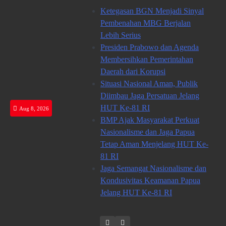
Skip
Ketegasan BGN Menjadi Sinyal
to
Pembenahan MBG Berjalan
content
Lebih Serius
Presiden Prabowo dan Agenda
Membersihkan Pemerintahan
Daerah dari Korupsi
Situasi Nasional Aman, Publik
Diimbau Jaga Persatuan Jelang
HUT Ke-81 RI
Aug 8, 2026
BMP Ajak Masyarakat Perkuat
Nasionalisme dan Jaga Papua
Tetap Aman Menjelang HUT Ke-
81 RI
Jaga Semangat Nasionalisme dan
Kondusivitas Keamanan Papua
Jelang HUT Ke-81 RI
Twitter
facebook