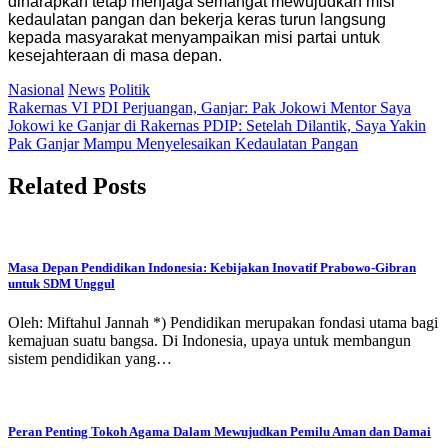
diharapkan tetap menjaga semangat mewujudkan misi
kedaulatan pangan dan bekerja keras turun langsung
kepada masyarakat menyampaikan misi partai untuk
kesejahteraan di masa depan.
Nasional
News
Politik
Post
Rakernas VI PDI Perjuangan, Ganjar: Pak Jokowi Mentor Saya
Jokowi ke Ganjar di Rakernas PDIP: Setelah Dilantik, Saya Yakin
navigation
Pak Ganjar Mampu Menyelesaikan Kedaulatan Pangan
Related Posts
Masa Depan Pendidikan Indonesia: Kebijakan Inovatif Prabowo-Gibran
untuk SDM Unggul
Oleh: Miftahul Jannah *) Pendidikan merupakan fondasi utama bagi
kemajuan suatu bangsa. Di Indonesia, upaya untuk membangun
sistem pendidikan yang…
Peran Penting Tokoh Agama Dalam Mewujudkan Pemilu Aman dan Damai