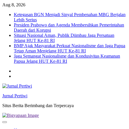
Skip
Aug 8, 2026
to
Ketegasan BGN Menjadi Sinyal Pembenahan MBG Berjalan
content
Lebih Serius
Presiden Prabowo dan Agenda Membersihkan Pemerintahan
Daerah dari Korupsi
Situasi Nasional Aman, Publik Diimbau Jaga Persatuan
Jelang HUT Ke-81 RI
BMP Ajak Masyarakat Perkuat Nasionalisme dan Jaga Papua
Tetap Aman Menjelang HUT Ke-81 RI
Jaga Semangat Nasionalisme dan Kondusivitas Keamanan
Papua Jelang HUT Ke-81 RI
Twitter
facebook
Jurnal Pertiwi
Situs Berita Berimbang dan Terpercaya