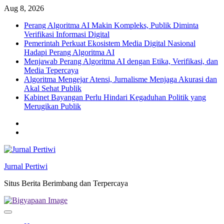
Skip
Aug 8, 2026
to
Perang Algoritma AI Makin Kompleks, Publik Diminta
content
Verifikasi Informasi Digital
Pemerintah Perkuat Ekosistem Media Digital Nasional
Hadapi Perang Algoritma AI
Menjawab Perang Algoritma AI dengan Etika, Verifikasi, dan
Media Tepercaya
Algoritma Mengejar Atensi, Jurnalisme Menjaga Akurasi dan
Akal Sehat Publik
Kabinet Bayangan Perlu Hindari Kegaduhan Politik yang
Merugikan Publik
Twitter
facebook
Jurnal Pertiwi
Situs Berita Berimbang dan Terpercaya