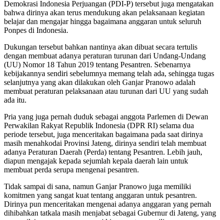
Demokrasi Indonesia Perjuangan (PDI-P) tersebut juga mengatakan
bahwa dirinya akan terus mendukung akan pelaksanaan kegiatan
belajar dan mengajar hingga bagaimana anggaran untuk seluruh
Ponpes di Indonesia.
Dukungan tersebut bahkan nantinya akan dibuat secara tertulis
dengan membuat adanya peraturan turunan dari Undang-Undang
(UU) Nomor 18 Tahun 2019 tentang Pesantren. Sebenarnya
kebijakannya sendiri sebelumnya memang telah ada, sehingga tugas
selanjutnya yang akan dilakukan oleh Ganjar Pranowo adalah
membuat peraturan pelaksanaan atau turunan dari UU yang sudah
ada itu.
Pria yang juga pernah duduk sebagai anggota Parlemen di Dewan
Perwakilan Rakyat Republik Indonesia (DPR RI) selama dua
periode tersebut, juga menceritakan bagaimana pada saat dirinya
masih menahkodai Provinsi Jateng, dirinya sendiri telah membuat
adanya Peraturan Daerah (Perda) tentang Pesantren. Lebih jauh,
diapun mengajak kepada sejumlah kepala daerah lain untuk
membuat perda serupa mengenai pesantren.
Tidak sampai di sana, namun Ganjar Pranowo juga memiliki
komitmen yang sangat kuat tentang anggaran untuk pesantren.
Dirinya pun menceritakan mengenai adanya anggaran yang pernah
dihibahkan tatkala masih menjabat sebagai Gubernur di Jateng, yang