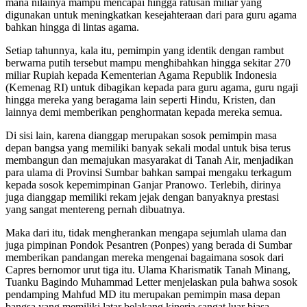
mana nilainya mampu mencapai hingga ratusan miliar yang
digunakan untuk meningkatkan kesejahteraan dari para guru agama
bahkan hingga di lintas agama.
Setiap tahunnya, kala itu, pemimpin yang identik dengan rambut
berwarna putih tersebut mampu menghibahkan hingga sekitar 270
miliar Rupiah kepada Kementerian Agama Republik Indonesia
(Kemenag RI) untuk dibagikan kepada para guru agama, guru ngaji
hingga mereka yang beragama lain seperti Hindu, Kristen, dan
lainnya demi memberikan penghormatan kepada mereka semua.
Di sisi lain, karena dianggap merupakan sosok pemimpin masa
depan bangsa yang memiliki banyak sekali modal untuk bisa terus
membangun dan memajukan masyarakat di Tanah Air, menjadikan
para ulama di Provinsi Sumbar bahkan sampai mengaku terkagum
kepada sosok kepemimpinan Ganjar Pranowo. Terlebih, dirinya
juga dianggap memiliki rekam jejak dengan banyaknya prestasi
yang sangat mentereng pernah dibuatnya.
Maka dari itu, tidak mengherankan mengapa sejumlah ulama dan
juga pimpinan Pondok Pesantren (Ponpes) yang berada di Sumbar
memberikan pandangan mereka mengenai bagaimana sosok dari
Capres bernomor urut tiga itu. Ulama Kharismatik Tanah Minang,
Tuanku Bagindo Muhammad Letter menjelaskan pula bahwa sosok
pendamping Mahfud MD itu merupakan pemimpin masa depan
bangsa yang memiliki latar belakang kinerja sangat luar biasa.