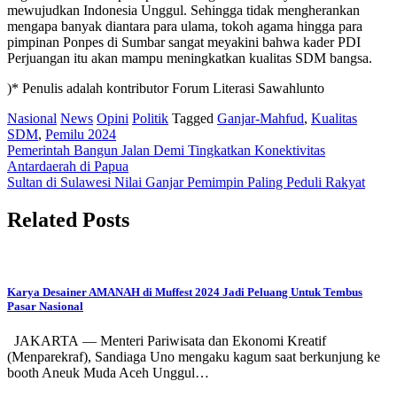
mewujudkan Indonesia Unggul. Sehingga tidak mengherankan
mengapa banyak diantara para ulama, tokoh agama hingga para
pimpinan Ponpes di Sumbar sangat meyakini bahwa kader PDI
Perjuangan itu akan mampu meningkatkan kualitas SDM bangsa.
)* Penulis adalah kontributor Forum Literasi Sawahlunto
Nasional
News
Opini
Politik
Tagged
Ganjar-Mahfud
,
Kualitas
SDM
,
Pemilu 2024
Post
Pemerintah Bangun Jalan Demi Tingkatkan Konektivitas
Antardaerah di Papua
navigation
Sultan di Sulawesi Nilai Ganjar Pemimpin Paling Peduli Rakyat
Related Posts
Karya Desainer AMANAH di Muffest 2024 Jadi Peluang Untuk Tembus
Pasar Nasional
JAKARTA — Menteri Pariwisata dan Ekonomi Kreatif
(Menparekraf), Sandiaga Uno mengaku kagum saat berkunjung ke
booth Aneuk Muda Aceh Unggul…