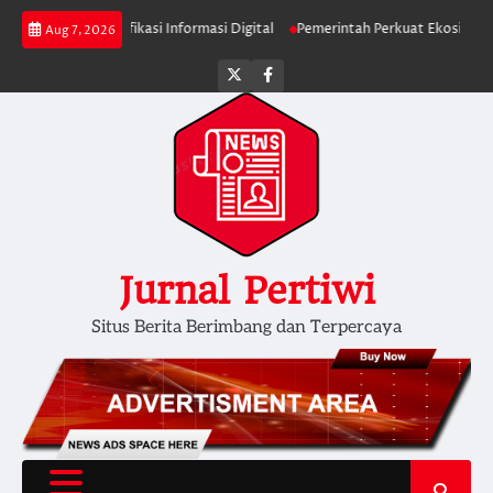
Skip
Diminta Verifikasi Informasi Digital
Pemerintah Perkuat Ekosistem Media 
Aug 7, 2026
to
content
Twitter
facebook
Jurnal Pertiwi
Situs Berita Berimbang dan Terpercaya