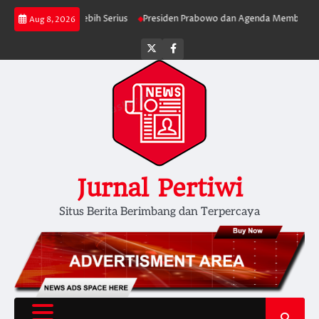
Skip
Berjalan Lebih Serius
Presiden Prabowo dan Agenda Membersihkan Peme
Aug 8, 2026
to
content
Twitter
facebook
Jurnal Pertiwi
Situs Berita Berimbang dan Terpercaya