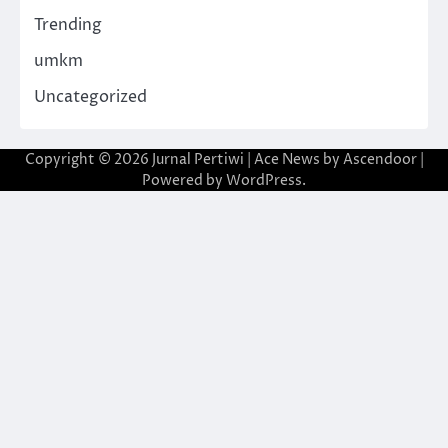
Trending
umkm
Uncategorized
Copyright © 2026
Jurnal Pertiwi
| Ace News by
Ascendoor
|
Powered by
WordPress
.