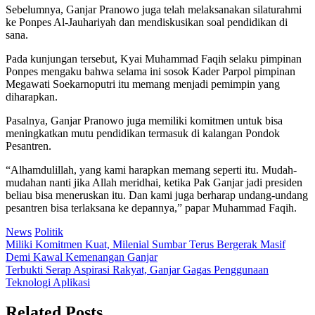
Sebelumnya, Ganjar Pranowo juga telah melaksanakan silaturahmi
ke Ponpes Al-Jauhariyah dan mendiskusikan soal pendidikan di
sana.
Pada kunjungan tersebut, Kyai Muhammad Faqih selaku pimpinan
Ponpes mengaku bahwa selama ini sosok Kader Parpol pimpinan
Megawati Soekarnoputri itu memang menjadi pemimpin yang
diharapkan.
Pasalnya, Ganjar Pranowo juga memiliki komitmen untuk bisa
meningkatkan mutu pendidikan termasuk di kalangan Pondok
Pesantren.
“Alhamdulillah, yang kami harapkan memang seperti itu. Mudah-
mudahan nanti jika Allah meridhai, ketika Pak Ganjar jadi presiden
beliau bisa meneruskan itu. Dan kami juga berharap undang-undang
pesantren bisa terlaksana ke depannya,” papar Muhammad Faqih.
News
Politik
Post
Miliki Komitmen Kuat, Milenial Sumbar Terus Bergerak Masif
Demi Kawal Kemenangan Ganjar
navigation
Terbukti Serap Aspirasi Rakyat, Ganjar Gagas Penggunaan
Teknologi Aplikasi
Related Posts