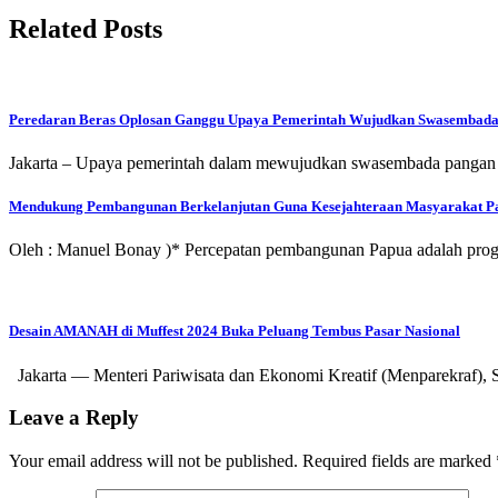
Related Posts
Peredaran Beras Oplosan Ganggu Upaya Pemerintah Wujudkan Swasembad
Jakarta – Upaya pemerintah dalam mewujudkan swasembada pangan nas
Mendukung Pembangunan Berkelanjutan Guna Kesejahteraan Masyarakat P
Oleh : Manuel Bonay )* Percepatan pembangunan Papua adalah prog
Desain AMANAH di Muffest 2024 Buka Peluang Tembus Pasar Nasional
Jakarta — Menteri Pariwisata dan Ekonomi Kreatif (Menparekraf
Leave a Reply
Your email address will not be published.
Required fields are marked