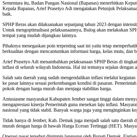
Sementara itu, Badan Pangan Nasional (Bapanas) menerbitkan Keput
Kepala Bapanas, Arief Prasetyo Adi mengatakan Petunjuk Pelaksanaan
baik.
SPHP Beras akan dilaksanakan sepanjang tahun 2023 dengan intensita
Untuk mengoptimalisasi pelaksanaannya, Bulog akan melakukan SPHP d
tempat yang mudah dijangkau lainnya.
Pihaknya menegaskan poin terpenting saat ini yaitu tetap memperhatik
berkualitas dengan mencantumkan informasi harga, kelas mutu, dan be
Arief Prasetyo Adi menambahkan pelaksanaan SPHP Beras di tingkat ko
inflasi di seluruh wilayah Indonesia. Hal ini tentunya sejalan denga
Salah satu daerah yang sudah mengendalikan inflasi melalui kegiat
ke pasar lainnya sesuai perkembangan kondisi di pasaran. Pemerin
pokok dengan harga murah dan menjaga stabilitas harga.
Antusiasme masyarakat Kabupaten Jember sangat tinggi dalam menyam
mengapresiasi kinerja Pemerintah guna menekan laju inflasi. Masyar
nasional yang tidak stabil. Banyak warga juga yang menginginkan ke
Tidak hanya di Jember, Kab. Demak juga menjadi salah satu daerah d
murah dengan harga di bawah Harga Eceran Tertinggi (HET). Masyara
Operasi pasar tersebut dipimpin langsung oleh Bupati Demak, Eist