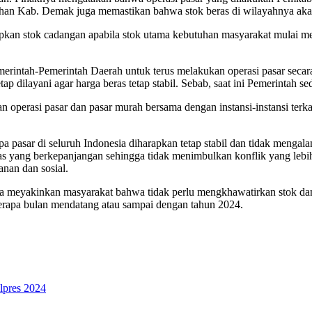
han Kab. Demak juga memastikan bahwa stok beras di wilayahnya akan 
 stok cadangan apabila stok utama kebutuhan masyarakat mulai menip
intah-Pemerintah Daerah untuk terus melakukan operasi pasar secara r
ap dilayani agar harga beras tetap stabil. Sebab, saat ini Pemerintah 
tan operasi pasar dan pasar murah bersama dengan instansi-instansi ter
 pasar di seluruh Indonesia diharapkan tetap stabil dan tidak mengala
yang berkepanjangan sehingga tidak menimbulkan konflik yang lebih se
nan dan sosial.
a meyakinkan masyarakat bahwa tidak perlu mengkhawatirkan stok dan 
eberapa bulan mendatang atau sampai dengan tahun 2024.
lpres 2024