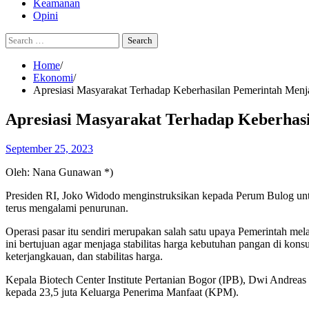
Keamanan
Opini
Search
for:
Home
Ekonomi
Apresiasi Masyarakat Terhadap Keberhasilan Pemerintah Menja
Apresiasi Masyarakat Terhadap Keberhasi
September 25, 2023
Oleh: Nana Gunawan *)
Presiden RI, Joko Widodo menginstruksikan kepada Perum Bulog untuk 
terus mengalami penurunan.
Operasi pasar itu sendiri merupakan salah satu upaya Pemerintah me
ini bertujuan agar menjaga stabilitas harga kebutuhan pangan di kons
keterjangkauan, dan stabilitas harga.
Kepala Biotech Center Institute Pertanian Bogor (IPB), Dwi Andreas 
kepada 23,5 juta Keluarga Penerima Manfaat (KPM).