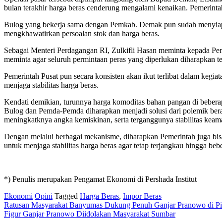
bulan terakhir harga beras cenderung mengalami kenaikan. Pemerinta
Bulog yang bekerja sama dengan Pemkab. Demak pun sudah menyiapkan
mengkhawatirkan persoalan stok dan harga beras.
Sebagai Menteri Perdagangan RI, Zulkifli Hasan meminta kepada Pemer
meminta agar seluruh permintaan peras yang diperlukan diharapkan tet
Pemerintah Pusat pun secara konsisten akan ikut terlibat dalam kegia
menjaga stabilitas harga beras.
Kendati demikian, turunnya harga komoditas bahan pangan di beberapa
Bulog dan Pemda-Pemda diharapkan menjadi solusi dari polemik beras 
meningkatknya angka kemiskinan, serta terganggunya stabilitas keama
Dengan melalui berbagai mekanisme, diharapkan Pemerintah juga bis
untuk menjaga stabilitas harga beras agar tetap terjangkau hingga b
*) Penulis merupakan Pengamat Ekonomi di Pershada Institut
Ekonomi
Opini
Tagged
Harga Beras
,
Impor Beras
Post
Ratusan Masyarakat Banyumas Dukung Penuh Ganjar Pranowo di Pi
Figur Ganjar Pranowo Diidolakan Masyarakat Sumbar
navigation