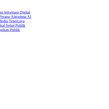
i Informasi Digital
Perang Algoritma AI
Media Tepercaya
kal Sehat Publik
gikan Publik