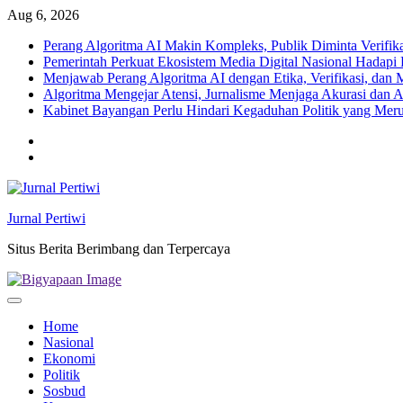
Skip
Aug 6, 2026
to
Perang Algoritma AI Makin Kompleks, Publik Diminta Verifikas
content
Pemerintah Perkuat Ekosistem Media Digital Nasional Hadapi 
Menjawab Perang Algoritma AI dengan Etika, Verifikasi, dan 
Algoritma Mengejar Atensi, Jurnalisme Menjaga Akurasi dan A
Kabinet Bayangan Perlu Hindari Kegaduhan Politik yang Meru
Twitter
facebook
Jurnal Pertiwi
Situs Berita Berimbang dan Terpercaya
Home
Nasional
Ekonomi
Politik
Sosbud