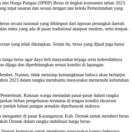
an dan Harga Pangan (SPHP) Beras di tingkat konsumen tahun 2023.
ng tepat sasaran dan sesuai dengan tata kelola Pemerintahan yang
eras secara nasional yang dihimpun dari laporan perangkat daerah.
n mitra yang ada di pasar tradisional ataupun modern, serta tempat-
an yang telah ditetapkan. Selain itu, beras yang dijual juga harus
arga beras agar daya beli masyarakat terjaga serta terkendalinya
as dijaga dan diperhitungkan sesuai kondisi di lapangan.
en Jember. Namun, tidak menutup kemungkinan bahwa akan berlanjut
ir tahun 2023 dalam rangka membantu masyarakat memenuhi kebutuhan
 Pemerintah. Ratusan warga memadati pasar-pasar dalam rangka
ngankan beban pengeluaran terutama di tengan kondisi ekonomi
gar jumlah bahan pangan semakin diperbanyak stoknya.
ias mengantre di pasar Karanganyar, Kab. Demak untuk memberi beras
ab Demak dalam rangka stabilisasi harga beras.
ab Demak bertujuan untuk membantu masyarakat karena beberapa