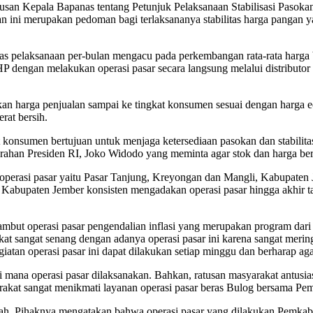
usan Kepala Bapanas tentang Petunjuk Pelaksanaan Stabilisasi Pasok
 ini merupakan pedoman bagi terlaksananya stabilitas harga pangan ya
s pelaksanaan per-bulan mengacu pada perkembangan rata-rata harga b
engan melakukan operasi pasar secara langsung melalui distributor da
an harga penjualan sampai ke tingkat konsumen sesuai dengan harga ecer
rat bersih.
nsumen bertujuan untuk menjaga ketersediaan pasokan dan stabilitas h
n arahan Presiden RI, Joko Widodo yang meminta agar stok dan harga ber
an operasi pasar yaitu Pasar Tanjung, Kreyongan dan Mangli, Kabupat
tah Kabupaten Jember konsisten mengadakan operasi pasar hingga akh
but operasi pasar pengendalian inflasi yang merupakan program dari
akat sangat senang dengan adanya operasi pasar ini karena sangat meri
giatan operasi pasar ini dapat dilakukan setiap minggu dan berharap a
i mana operasi pasar dilaksanakan. Bahkan, ratusan masyarakat antus
kat sangat menikmati layanan operasi pasar beras Bulog bersama Pemk
ianah. Pihaknya mengatakan bahwa operasi pasar yang dilakukan Pemk