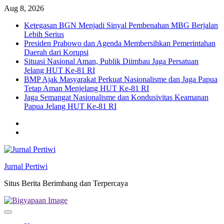
Skip
Aug 8, 2026
to
Ketegasan BGN Menjadi Sinyal Pembenahan MBG Berjalan
content
Lebih Serius
Presiden Prabowo dan Agenda Membersihkan Pemerintahan
Daerah dari Korupsi
Situasi Nasional Aman, Publik Diimbau Jaga Persatuan
Jelang HUT Ke-81 RI
BMP Ajak Masyarakat Perkuat Nasionalisme dan Jaga Papua
Tetap Aman Menjelang HUT Ke-81 RI
Jaga Semangat Nasionalisme dan Kondusivitas Keamanan
Papua Jelang HUT Ke-81 RI
Twitter
facebook
Jurnal Pertiwi
Situs Berita Berimbang dan Terpercaya