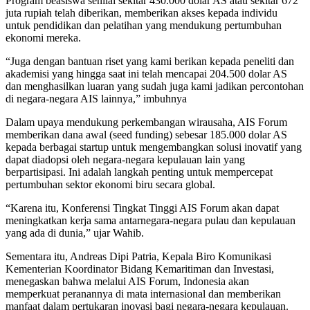
Program beasiswa senilai sekitar 430.000 dolar AS atau sekitar 672
juta rupiah telah diberikan, memberikan akses kepada individu
untuk pendidikan dan pelatihan yang mendukung pertumbuhan
ekonomi mereka.
“Juga dengan bantuan riset yang kami berikan kepada peneliti dan
akademisi yang hingga saat ini telah mencapai 204.500 dolar AS
dan menghasilkan luaran yang sudah juga kami jadikan percontohan
di negara-negara AIS lainnya,” imbuhnya
Dalam upaya mendukung perkembangan wirausaha, AIS Forum
memberikan dana awal (seed funding) sebesar 185.000 dolar AS
kepada berbagai startup untuk mengembangkan solusi inovatif yang
dapat diadopsi oleh negara-negara kepulauan lain yang
berpartisipasi. Ini adalah langkah penting untuk mempercepat
pertumbuhan sektor ekonomi biru secara global.
“Karena itu, Konferensi Tingkat Tinggi AIS Forum akan dapat
meningkatkan kerja sama antarnegara-negara pulau dan kepulauan
yang ada di dunia,” ujar Wahib.
Sementara itu, Andreas Dipi Patria, Kepala Biro Komunikasi
Kementerian Koordinator Bidang Kemaritiman dan Investasi,
menegaskan bahwa melalui AIS Forum, Indonesia akan
memperkuat peranannya di mata internasional dan memberikan
manfaat dalam pertukaran inovasi bagi negara-negara kepulauan.