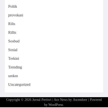
Poltik
provokasi
Rilis
Rillis
Sosbud
Sosial
Terkini
Trending
umkm
Uncategorized
Copyright © 2026
Jurnal Pertiwi
| Ace News by
Ascendoor
| Powered
by
WordPress
.