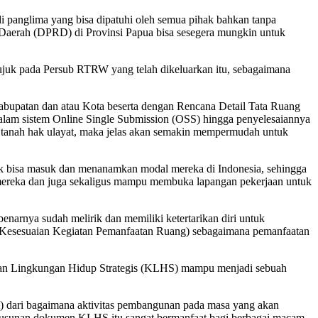
 panglima yang bisa dipatuhi oleh semua pihak bahkan tanpa
t Daerah (DPRD) di Provinsi Papua bisa sesegera mungkin untuk
juk pada Persub RTRW yang telah dikeluarkan itu, sebagaimana
bupatan dan atau Kota beserta dengan Rencana Detail Tata Ruang
lam sistem Online Single Submission (OSS) hingga penyelesaiannya
i tanah hak ulayat, maka jelas akan semakin mempermudah untuk
tuk bisa masuk dan menanamkan modal mereka di Indonesia, sehingga
mereka dan juga sekaligus mampu membuka lapangan pekerjaan untuk
enarnya sudah melirik dan memiliki ketertarikan diri untuk
 (Kesesuaian Kegiatan Pemanfaatan Ruang) sebagaimana pemanfaatan
ian Lingkungan Hidup Strategis (KLHS) mampu menjadi sebuah
l) dari bagaimana aktivitas pembangunan pada masa yang akan
sunan dokumen KLHS itu sangat bermanfaat bagi berbagai macam