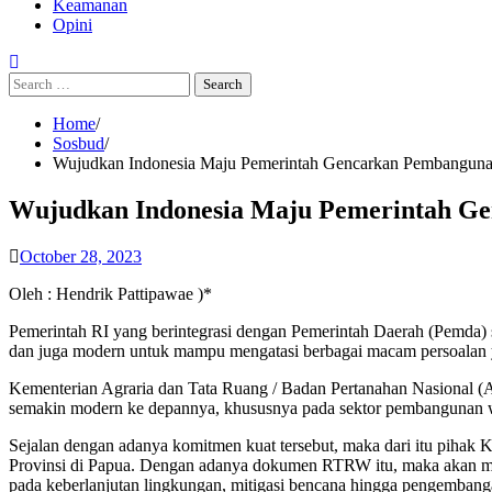
Keamanan
Opini
Search
for:
Home
Sosbud
Wujudkan Indonesia Maju Pemerintah Gencarkan Pembanguna
Wujudkan Indonesia Maju Pemerintah Ge
October 28, 2023
Oleh : Hendrik Pattipawae )*
Pemerintah RI yang berintegrasi dengan Pemerintah Daerah (Pemda)
dan juga modern untuk mampu mengatasi berbagai macam persoalan ya
Kementerian Agraria dan Tata Ruang / Badan Pertanahan Nasional (
semakin modern ke depannya, khususnya pada sektor pembangunan wil
Sejalan dengan adanya komitmen kuat tersebut, maka dari itu pih
Provinsi di Papua. Dengan adanya dokumen RTRW itu, maka akan men
pada keberlanjutan lingkungan, mitigasi bencana hingga pengembanga