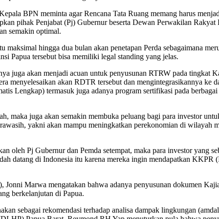
au Kepala BPN meminta agar Rencana Tata Ruang memang harus menjadi
arapkan pihak Penjabat (Pj) Gubernur beserta Dewan Perwakilan Rakya
kan semakin optimal.
u maksimal hingga dua bulan akan penetapan Perda sebagaimana meru
Papua tersebut bisa memiliki legal standing yang jelas.
nya juga akan menjadi acuan untuk penyusunan RTRW pada tingkat Ka
ra menyelesaikan akan RDTR tersebut dan mengintegrasikannya ke da
matis Lengkap) termasuk juga adanya program sertifikasi pada berbaga
ayah, maka juga akan semakin membuka peluang bagi para investor un
nderawasih, yakni akan mampu meningkatkan perekonomian di wilayah 
ikan oleh Pj Gubernur dan Pemda setempat, maka para investor yang seb
sudah datang di Indonesia itu karena mereka ingin mendapatkan KKPR
ipa), Jonni Marwa mengatakan bahwa adanya penyusunan dokumen Kaj
ng berkelanjutan di Papua.
unakan sebagai rekomendasi terhadap analisa dampak lingkungan (amda
 (DLHP) Papua Barat, Reymond RH Yap menuturkan pula bahwa penyu