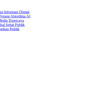
i Informasi Digital
Perang Algoritma AI
Media Tepercaya
kal Sehat Publik
gikan Publik