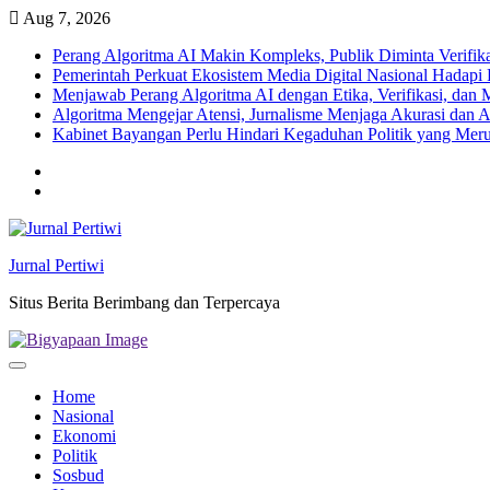
Skip
Aug 7, 2026
to
Perang Algoritma AI Makin Kompleks, Publik Diminta Verifikas
content
Pemerintah Perkuat Ekosistem Media Digital Nasional Hadapi 
Menjawab Perang Algoritma AI dengan Etika, Verifikasi, dan 
Algoritma Mengejar Atensi, Jurnalisme Menjaga Akurasi dan A
Kabinet Bayangan Perlu Hindari Kegaduhan Politik yang Meru
Twitter
facebook
Jurnal Pertiwi
Situs Berita Berimbang dan Terpercaya
Home
Nasional
Ekonomi
Politik
Sosbud