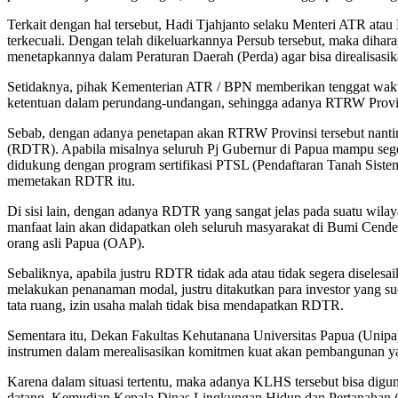
Terkait dengan hal tersebut, Hadi Tjahjanto selaku Menteri ATR at
terkecuali. Dengan telah dikeluarkannya Persub tersebut, maka dih
menetapkannya dalam Peraturan Daerah (Perda) agar bisa direalisasi
Setidaknya, pihak Kementerian ATR / BPN memberikan tenggat wakt
ketentuan dalam perundang-undangan, sehingga adanya RTRW Provinsi 
Sebab, dengan adanya penetapan akan RTRW Provinsi tersebut nanti
(RDTR). Apabila misalnya seluruh Pj Gubernur di Papua mampu sege
didukung dengan program sertifikasi PTSL (Pendaftaran Tanah Siste
memetakan RDTR itu.
Di sisi lain, dengan adanya RDTR yang sangat jelas pada suatu wil
manfaat lain akan didapatkan oleh seluruh masyarakat di Bumi Ce
orang asli Papua (OAP).
Sebaliknya, apabila justru RDTR tidak ada atau tidak segera diselesa
melakukan penanaman modal, justru ditakutkan para investor yang 
tata ruang, izin usaha malah tidak bisa mendapatkan RDTR.
Sementara itu, Dekan Fakultas Kehutanana Universitas Papua (Un
instrumen dalam merealisasikan komitmen kuat akan pembangunan ya
Karena dalam situasi tertentu, maka adanya KLHS tersebut bisa dig
datang. Kemudian Kepala Dinas Lingkungan Hidup dan Pertanahan