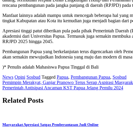
rencana pembangunan pada jangka panjang di daerah (RPJPD) pada t
Manfaat lainnya adalah mampu untuk mencegah beberapa hal yang mu
tingkat Kabupatan atau Kota itu kemudian juga menjadi bagian dari
Apresiasi tinggi patut diberikan pula pada pihak Pemerintah Daera
akademisi dari Universitas Papua. Termasuk juga semakin membuka 
RRJPD 2025 hingga 2045.
Pembangunan Papua yang berkelanjutan terus digencarkan oleh Pemer
akan semakin mewujudkan Indonesia yang maju dan modern di masa
)* Penulis adalah Mahasiswa Papua Tinggal di Bali
News
Opini
Sosbud
Tagged
Papua
,
Pembangunan Papua
,
Sosbud
Post
Pemimpin Merakyat, Ganjar Pranowo Terus Serap Aspirasi Masyara
Pemerintah Antisipasi Ancaman KST Papua Jelang Pemilu 2024
navigation
Related Posts
Masyarakat Apresiasi Satgas Pemberantasan Judi Online