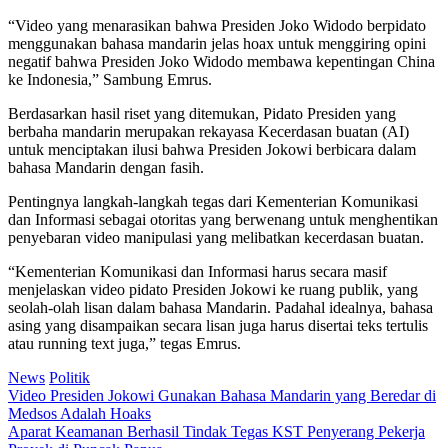
“Video yang menarasikan bahwa Presiden Joko Widodo berpidato
menggunakan bahasa mandarin jelas hoax untuk menggiring opini
negatif bahwa Presiden Joko Widodo membawa kepentingan China
ke Indonesia,” Sambung Emrus.
Berdasarkan hasil riset yang ditemukan, Pidato Presiden yang
berbaha mandarin merupakan rekayasa Kecerdasan buatan (AI)
untuk menciptakan ilusi bahwa Presiden Jokowi berbicara dalam
bahasa Mandarin dengan fasih.
Pentingnya langkah-langkah tegas dari Kementerian Komunikasi
dan Informasi sebagai otoritas yang berwenang untuk menghentikan
penyebaran video manipulasi yang melibatkan kecerdasan buatan.
“Kementerian Komunikasi dan Informasi harus secara masif
menjelaskan video pidato Presiden Jokowi ke ruang publik, yang
seolah-olah lisan dalam bahasa Mandarin. Padahal idealnya, bahasa
asing yang disampaikan secara lisan juga harus disertai teks tertulis
atau running text juga,” tegas Emrus.
News
Politik
Post
Video Presiden Jokowi Gunakan Bahasa Mandarin yang Beredar di
Medsos Adalah Hoaks
navigation
Aparat Keamanan Berhasil Tindak Tegas KST Penyerang Pekerja