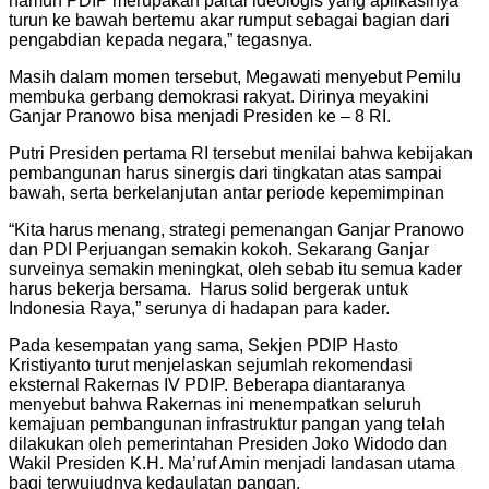
namun PDIP merupakan partai ideologis yang aplikasinya
turun ke bawah bertemu akar rumput sebagai bagian dari
pengabdian kepada negara,” tegasnya.
Masih dalam momen tersebut, Megawati menyebut Pemilu
membuka gerbang demokrasi rakyat. Dirinya meyakini
Ganjar Pranowo bisa menjadi Presiden ke – 8 RI.
Putri Presiden pertama RI tersebut menilai bahwa kebijakan
pembangunan harus sinergis dari tingkatan atas sampai
bawah, serta berkelanjutan antar periode kepemimpinan
“Kita harus menang, strategi pemenangan Ganjar Pranowo
dan PDI Perjuangan semakin kokoh. Sekarang Ganjar
surveinya semakin meningkat, oleh sebab itu semua kader
harus bekerja bersama. Harus solid bergerak untuk
Indonesia Raya,” serunya di hadapan para kader.
Pada kesempatan yang sama, Sekjen PDIP Hasto
Kristiyanto turut menjelaskan sejumlah rekomendasi
eksternal Rakernas IV PDIP. Beberapa diantaranya
menyebut bahwa Rakernas ini menempatkan seluruh
kemajuan pembangunan infrastruktur pangan yang telah
dilakukan oleh pemerintahan Presiden Joko Widodo dan
Wakil Presiden K.H. Ma’ruf Amin menjadi landasan utama
bagi terwujudnya kedaulatan pangan.