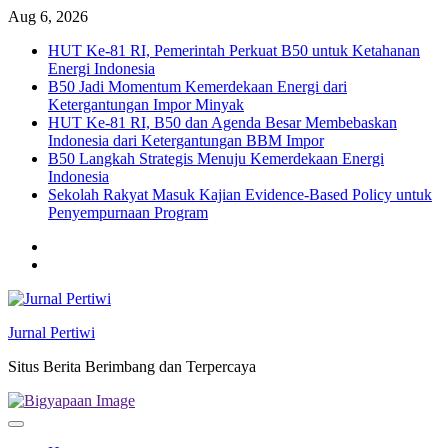
Skip
Aug 6, 2026
to
HUT Ke-81 RI, Pemerintah Perkuat B50 untuk Ketahanan
content
Energi Indonesia
B50 Jadi Momentum Kemerdekaan Energi dari
Ketergantungan Impor Minyak
HUT Ke-81 RI, B50 dan Agenda Besar Membebaskan
Indonesia dari Ketergantungan BBM Impor
B50 Langkah Strategis Menuju Kemerdekaan Energi
Indonesia
Sekolah Rakyat Masuk Kajian Evidence-Based Policy untuk
Penyempurnaan Program
Twitter
facebook
Jurnal Pertiwi
Situs Berita Berimbang dan Terpercaya