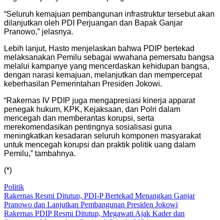
“Seluruh kemajuan pembangunan infrastruktur tersebut akan
dilanjutkan oleh PDI Perjuangan dan Bapak Ganjar
Pranowo,” jelasnya.
Lebih lanjut, Hasto menjelaskan bahwa PDIP bertekad
melaksanakan Pemilu sebagai wwahana pemersatu bangsa
melalui kampanye yang mencerdaskan kehidupan bangsa,
dengan narasi kemajuan, melanjutkan dan mempercepat
keberhasilan Pemerintahan Presiden Jokowi.
“Rakernas IV PDIP juga mengapresiasi kinerja apparat
penegak hukum, KPK, Kejaksaan, dan Polri dalam
mencegah dan memberantas korupsi, serta
merekomendasikan pentingnya sosialisasi guna
meningkatkan kesadaran seluruh komponen masyarakat
untuk mencegah korupsi dan praktik politik uang dalam
Pemilu,” tambahnya.
(*)
Politik
Post
Rakernas Resmi Ditutup, PDI-P Bertekad Menangkan Ganjar
Pranowo dan Lanjutkan Pembangunan Presiden Jokowi
navigation
Rakernas PDIP Resmi Ditutup, Megawati Ajak Kader dan