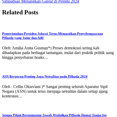
Simpatisan Menangkan Ganjar di Pemilu 2024
Related Posts
Pemerintahan Presiden Jokowi Terus Memastikan Penyelenggaraan
Pilkada yang Jujur dan Adil
Oleh: Amilia Anita Gusman*) Proses demokrasi sering kali
dihadapkan pada berbagai tantangan, mulai dari praktik politik uang
hingga penyebaran hoaks…
ASN Berperan Penting Jaga Netralitas pada Pilkada 2024
Oleh : Cellin Oktaviani )* Sangat penting seluruh Aparatur Sipil
Negara (ASN) untuk terus menjaga netralitas dalam setiap ajang
kontestasi…
Semua Pihak Bertanggung Jawab Wujudkan Pilkada Damai Tanpa Isu