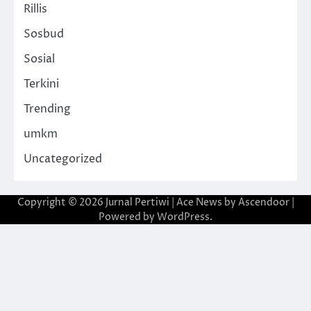
Rillis
Sosbud
Sosial
Terkini
Trending
umkm
Uncategorized
Copyright © 2026
Jurnal Pertiwi
| Ace News by
Ascendoor
|
Powered by
WordPress
.