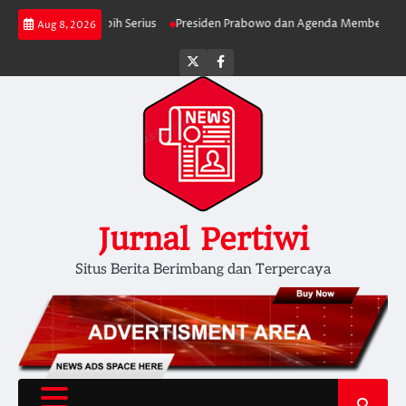
Skip
rjalan Lebih Serius
Presiden Prabowo dan Agenda Membersihkan Pemeri
Aug 8, 2026
to
content
Twitter
facebook
Jurnal Pertiwi
Situs Berita Berimbang dan Terpercaya