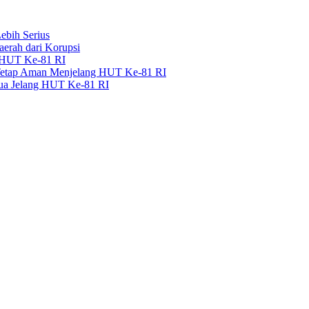
bih Serius
erah dari Korupsi
g HUT Ke-81 RI
 Tetap Aman Menjelang HUT Ke-81 RI
pua Jelang HUT Ke-81 RI