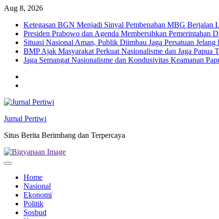
Skip
Aug 8, 2026
to
Ketegasan BGN Menjadi Sinyal Pembenahan MBG Berjalan Le
content
Presiden Prabowo dan Agenda Membersihkan Pemerintahan Da
Situasi Nasional Aman, Publik Diimbau Jaga Persatuan Jelan
BMP Ajak Masyarakat Perkuat Nasionalisme dan Jaga Papua
Jaga Semangat Nasionalisme dan Kondusivitas Keamanan Pa
Twitter
facebook
Jurnal Pertiwi
Situs Berita Berimbang dan Terpercaya
Home
Nasional
Ekonomi
Politik
Sosbud