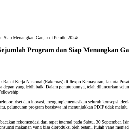
an Siap Menangkan Ganjar di Pemilu 2024
Sejumlah Program dan Siap Menangkan Gan
r Rapat Kerja Nasional (Rakernas) di Jiexpo Kemayoran, Jakarta Pusat
depan yang lebih baik. Dalam penutupannya, telah diluncurkan sejuml
Fellowship.
opori riset dan inovasi, mengimplementasikan seluruh konsepsi ideolo
n itu, peluncuran program beasiswa ini menunjukkan PDIP tidak melulu b
akan rekomendasi dari rapat internal pada Sabtu, 30 September. Isin
gonsumsi makanan yang bisa diproduksi oleh petani. Itulah yang menja