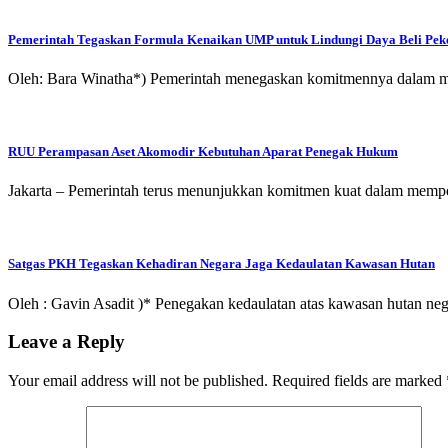
Pemerintah Tegaskan Formula Kenaikan UMP untuk Lindungi Daya Beli Peke
Oleh: Bara Winatha*) Pemerintah menegaskan komitmennya dalam men
RUU Perampasan Aset Akomodir Kebutuhan Aparat Penegak Hukum
Jakarta – Pemerintah terus menunjukkan komitmen kuat dalam memper
Satgas PKH Tegaskan Kehadiran Negara Jaga Kedaulatan Kawasan Hutan
Oleh : Gavin Asadit )* Penegakan kedaulatan atas kawasan hutan neg
Leave a Reply
Your email address will not be published.
Required fields are marked