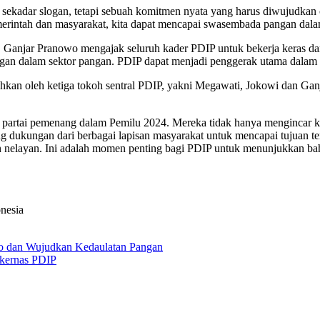
kadar slogan, tetapi sebuah komitmen nyata yang harus diwujudkan ol
merintah dan masyarakat, kita dapat mencapai swasembada pangan dala
u. Ganjar Pranowo mengajak seluruh kader PDIP untuk bekerja keras
ngan dalam sektor pangan. PDIP dapat menjadi penggerak utama dalam m
an oleh ketiga tokoh sentral PDIP, yakni Megawati, Jokowi dan Ganja
partai pemenang dalam Pemilu 2024. Mereka tidak hanya mengincar kemen
dukungan dari berbagai lapisan masyarakat untuk mencapai tujuan ter
 nelayan. Ini adalah momen penting bagi PDIP untuk menunjukkan bahw
onesia
o dan Wujudkan Kedaulatan Pangan
akernas PDIP