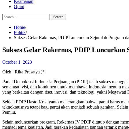
Keamanan
Opini
Search
for:
Home
Politik
Sukses Gelar Rakernas, PDIP Luncurkan Sejumlah Program d
Sukses Gelar Rakernas, PDIP Luncurkan 
October 1, 2023
Oleh : Rika Prasatya )*
Partai Demokrasi Indonesia Perjuangan (PDIP) telah sukses menggela
semangat, visi, dan komitmen untuk membawa Indonesia menuju masa 
yang berkaitan dengan riset, inovasi, dan teknologi, yakni Megawati 
Sekjen PDIP Hasto Kristiyanto menerangkan bahwa partai harus memel
teknokratisnya tetapi bagi partai akan menjadi sebuah gerakan. Selai
Pemilu.
Selain meluncurkan program, Rakernas IV PDIP ditutup dengan membac
menjadi tema kegiatan. Jadi gerakan kedaulatan pangan tertarik men