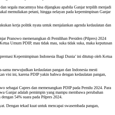
n segala macamnya bisa dijangkau apabila Ganjar terpilih menjadi
a bakal memuliakan petani, hingga nelayan pada kepemimpinan Ganjar
lakukan kerja politik nyata untuk menjalankan agenda kedaulatan dan
Ganjar Pranowo memenangkan di Pemilihan Presiden (Pilpres) 2024
 Ketua Umum PDIP, mau tidak mau, suka tidak suka, maka keputusan
remasi Kepemimpinan Indonesia Bagi Dunia’ ini ditutup oleh Ketua
sama-sama mewujudkan kedaulatan pangan dan Indonesia mesti
dkan visi ini, karena PDIP yakin bahwa dengan kedaulatan pangan,
nowo sebagai Capres dan memenangkan PDIP pada Pemilu 2024. Para
 bahwa Ganjar adalah pemimpin yang mampu membawa perubahan
n dengan 54% suara pada Pilpres 2024.
yat. Dengan tekad kuat untuk mencapai swasembada pangan,