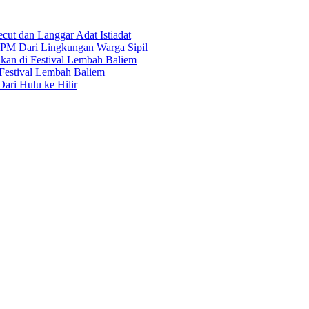
ut dan Langgar Adat Istiadat
PM Dari Lingkungan Warga Sipil
an di Festival Lembah Baliem
estival Lembah Baliem
ri Hulu ke Hilir