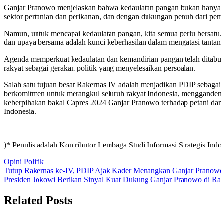
Ganjar Pranowo menjelaskan bahwa kedaulatan pangan bukan hanya se
sektor pertanian dan perikanan, dan dengan dukungan penuh dari pe
Namun, untuk mencapai kedaulatan pangan, kita semua perlu bersat
dan upaya bersama adalah kunci keberhasilan dalam mengatasi tanta
Agenda memperkuat kedaulatan dan kemandirian pangan telah ditabuhk
rakyat sebagai gerakan politik yang menyelesaikan persoalan.
Salah satu tujuan besar Rakernas IV adalah menjadikan PDIP sebagai 
berkomitmen untuk merangkul seluruh rakyat Indonesia, menggandeng 
keberpihakan bakal Capres 2024 Ganjar Pranowo terhadap petani dan
Indonesia.
)* Penulis adalah Kontributor Lembaga Studi Informasi Strategis Ind
Opini
Politik
Post
Tutup Rakernas ke-IV, PDIP Ajak Kader Menangkan Ganjar Pranow
Presiden Jokowi Berikan Sinyal Kuat Dukung Ganjar Pranowo di R
navigation
Related Posts