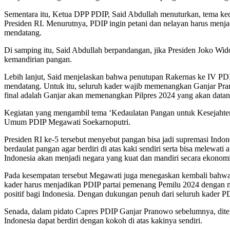
Sementara itu, Ketua DPP PDIP, Said Abdullah menuturkan, tema ke
Presiden RI. Menurutnya, PDIP ingin petani dan nelayan harus menja
mendatang.
Di samping itu, Said Abdullah berpandangan, jika Presiden Joko Wi
kemandirian pangan.
Lebih lanjut, Said menjelaskan bahwa penutupan Rakernas ke IV PDI
mendatang. Untuk itu, seluruh kader wajib memenangkan Ganjar Pra
final adalah Ganjar akan memenangkan Pilpres 2024 yang akan datan
Kegiatan yang mengambil tema ‘Kedaulatan Pangan untuk Kesejahter
Umum PDIP Megawati Soekarnoputri.
Presiden RI ke-5 tersebut menyebut pangan bisa jadi supremasi Indo
berdaulat pangan agar berdiri di atas kaki sendiri serta bisa melew
Indonesia akan menjadi negara yang kuat dan mandiri secara ekonomi
Pada kesempatan tersebut Megawati juga menegaskan kembali bahwa
kader harus menjadikan PDIP partai pemenang Pemilu 2024 dengan 
positif bagi Indonesia. Dengan dukungan penuh dari seluruh kader 
Senada, dalam pidato Capres PDIP Ganjar Pranowo sebelumnya, dit
Indonesia dapat berdiri dengan kokoh di atas kakinya sendiri.