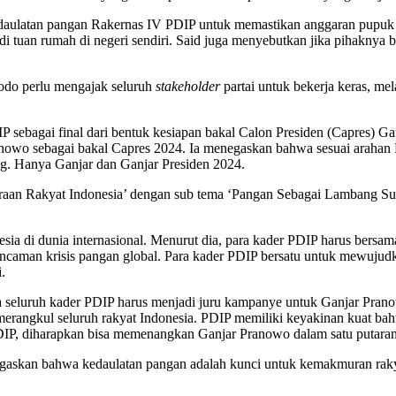
daulatan pangan Rakernas IV PDIP untuk memastikan anggaran pupuk da
di tuan rumah di negeri sendiri. Said juga menyebutkan jika pihakny
dodo perlu mengajak seluruh
stakeholder
partai untuk bekerja keras, me
P sebagai final dari bentuk kesiapan bakal Calon Presiden (Capres) 
nowo sebagai bakal Capres 2024. Ia menegaskan bahwa sesuai arahan
g. Hanya Ganjar dan Ganjar Presiden 2024.
aan Rakyat Indonesia’ dengan sub tema ‘Pangan Sebagai Lambang Sup
nesia di dunia internasional. Menurut dia, para kader PDIP harus ber
ati ancaman krisis pangan global. Para kader PDIP bersatu untuk mewuju
.
 seluruh kader PDIP harus menjadi juru kampanye untuk Ganjar Pra
merangkul seluruh rakyat Indonesia. PDIP memiliki keyakinan kuat
PDIP, diharapkan bisa memenangkan Ganjar Pranowo dalam satu putara
egaskan bahwa kedaulatan pangan adalah kunci untuk kemakmuran rak