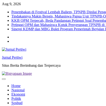
Skip
Aug 9, 2026
to
Penembakan di Festival Lembah Baliem, TPNPB Dinilai Pengec
content
Tindakannya Makin Bengis, Mahasiswa Papua Usir TPNPB-O
KKB OPM Terpecah, Beda Pandangan Petinggi Soal Penembak
Petinggi OPM dan Mahasiswa Kutuk Penyerangan TPNPB di F
Sinergi KDMP dan MBG Bukti Program Pemerintah Berjalan Da
Twitter
facebook
Jurnal Pertiwi
Situs Berita Berimbang dan Terpercaya
Home
Nasional
Ekonomi
Politik
Sosbud