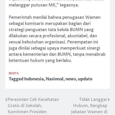
melanggar putusan MK,” tegasnya.
Pemerintah menilai bahwa penugasan Wamen
sebagai komisaris merupakan bagian dari
strategi penguatan tata kelola BUMN yang
dilakukan secara profesional, akuntabel, dan
sesuai kebutuhan organisasi. Penempatan ini
juga dinilai sebagai upaya memperkuat sinergi
antara kementerian dan BUMN, tanpa menabrak
ketentuan hukum yang berlaku.
BERITA
Tagged
Indonesia
,
Nasional
,
news
,
update
Peresmian Cek Kesehatan
Tidak Langgar
Post
Gratis di Sekolah,
Hukum, Rangkap
navigation
Komitmen Presiden
Jabatan Wamen di