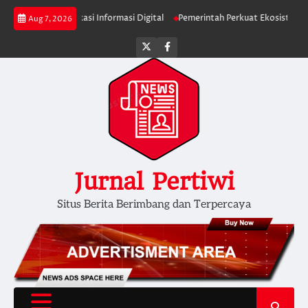
Skip
minta Verifikasi Informasi Digital
Pemerintah Perkuat Ekosistem Media Di
Aug 7, 2026
to
content
Twitter
facebook
Jurnal Pertiwi
Situs Berita Berimbang dan Terpercaya