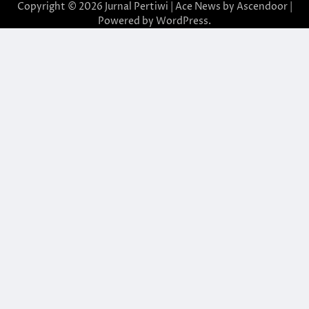
Copyright © 2026
Jurnal Pertiwi
| Ace News by
Ascendoor
|
Powered by
WordPress
.