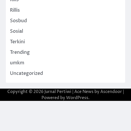
Rillis
Sosbud
Sosial
Terkini
Trending
umkm
Uncategorized
Copyright © 2026
Jurnal Pertiwi
| Ace News by
Ascendoor
|
Powered by
WordPress
.