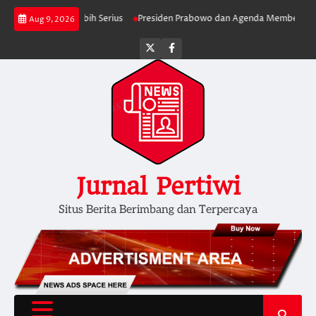
Skip
erjalan Lebih Serius
Presiden Prabowo dan Agenda Membersihkan Pemer
Aug 9, 2026
to
content
Twitter
facebook
Jurnal Pertiwi
Situs Berita Berimbang dan Terpercaya