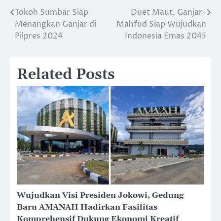
Tokoh Sumbar Siap
Duet Maut, Ganjar-
Post
Menangkan Ganjar di
Mahfud Siap Wujudkan
navigation
Pilpres 2024
Indonesia Emas 2045
Related Posts
Wujudkan Visi Presiden Jokowi, Gedung
Baru AMANAH Hadirkan Fasilitas
Komprehensif Dukung Ekonomi Kreatif