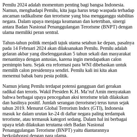
Pemilu 2024 adalah momentum penting bagi bangsa Indonesia.
Namun, menghadapi Pemilu, kita juga harus tetap waspada terhadap
ancaman radikalisme dan terorisme yang bisa mengganggu stabilitas
negara. Dalam upaya menjaga keamanan dan ketertiban, sinergi
antara Badan Nasional Penanggulangan Terorisme (BNPT) dengan
ulama memiliki peran sentral.
Tahun-tahun politik menjadi tajuk utama setahun ke depan, pasalnya
pada 14 Februari 2024 akan dilaksanakan Pemilu. Pemilu adalah
gelaran akbar yang diselenggarakan 5 tahun sekali dan masyarakat
menantinya dengan antusias, karena ingin mendapatkan calon
pemimpin baru. Sejak era reformasi para WNI dibebaskan untuk
memilih calon presidennya sendiri. Pemilu kali ini kita akan
menemui babak baru pesta politik.
Namun jelang Pemilu terdapat potensi gangguan dari gerakan
radikal dan teroris. Wakil Presiden K.H. Ma’ruf Amin menyatakan
bahwa berbagai upaya pencegahan aksi terorisme telah dilakukan
dan hasilnya positif. Jumlah serangan (terorisme) terus turun sejak
tahun 2019. Menurut Global Terrorism Index (GTI), Indonesia
masuk ke dalam urutan ke-24 di daftar negara paling terdampak
terorisme, atau termasuk kategori sedang. Dalam hal ini berbagai
upaya telah dilakukan terutama oleh Badan Nasional
Penanggulangan Terorisme (BNPT) yaitu diantarannya
berkolaborasi dengan para ulama.