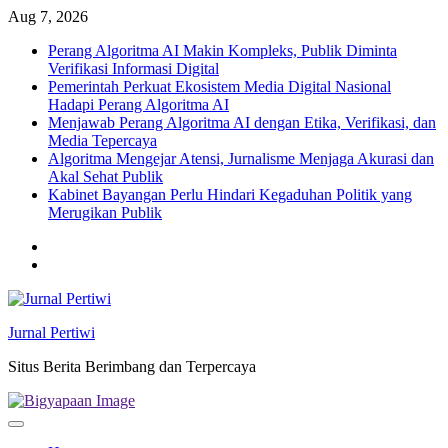
Skip
Aug 7, 2026
to
Perang Algoritma AI Makin Kompleks, Publik Diminta
content
Verifikasi Informasi Digital
Pemerintah Perkuat Ekosistem Media Digital Nasional
Hadapi Perang Algoritma AI
Menjawab Perang Algoritma AI dengan Etika, Verifikasi, dan
Media Tepercaya
Algoritma Mengejar Atensi, Jurnalisme Menjaga Akurasi dan
Akal Sehat Publik
Kabinet Bayangan Perlu Hindari Kegaduhan Politik yang
Merugikan Publik
Twitter
facebook
Jurnal Pertiwi
Situs Berita Berimbang dan Terpercaya