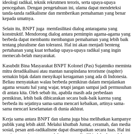
ideologi radikal, teknik rekrutmen teroris, serta upaya-upaya
pencegahan. Dengan pengetahuan ini, ulama dapat mendeteksi
tanda-tanda radikalisme dan memberikan pemahaman yang benar
kepada umatnya.
Selain itu, BNPT juga memfasilitasi dialog antaragama yang
konstruktif. Mendorong dialog antara pemimpin agama-agama yang
berbeda dapat membantu membangun pemahaman yang lebih baik
tentang pluralisme dan toleransi. Hal ini akan menjadi benteng
pertahanan yang kuat terhadap upaya-upaya radikal yang ingin
memecah-belah masyarakat.
Kasubdit Bina Masyarakat BNPT Kolonel (Pas) Sujatmiko meminta
mitra deradikalisasi atau mantan narapindana terorisme (napiter)
semakin bijak dalam menyikapi keragaman yang ada di Indonesia.
Beliau menyatakan walau berbeda pemikiran dalam menjalankan
agama sesuatu hal yang wajar, tetapi jangan sampai jadi permusuhan
di antara kita. Oleh sebab itu, apabila masih ada perbedaan
pemikiran, lebih baik dibicarakan secara baik-baik karena yang
berbeda itu sejatinya sama-sama mencari kebaikan, artinya sama-
sama mencari keselamatan di dunia akhirat.
Kerja sama antara BNPT dan ulama juga bisa melibatkan kampanye
publik yang lebih aktif. Melalui khutbah Jumat, ceramah, dan media
sosial, pesan anti-radikalisme dapat disampaikan secara luas. Hal ini