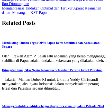
Post
Ikut Diuntungkan
navigation
Mengapresiasi Tindakan Optimal dan Terukur Aparat Keamanan
dalam Menangani KST Papua
Related Posts
Mendukung Tindak Tegas OPM Papua Demi Stabilitas dan Kedaulatan
Negara
Oleh : Irawan Alam )* Salah satu ancaman yang kerap mengganggu
stabilitas di Papua adalah tindakan kekerasan yang dilakukan oleh…
Ditunggu Dunia, Aksi Nyata Indonesia Selesaikan Perang Israel-Palestina
Jakarta– Mantan Dubes RI untuk Ukraina Yuddy Chrisnandi
menyatakan, aksi nyata Indonesia dalam menyelesaikan perang
Israel dan Palestina sedang ditunggu…
Menjaga Stabilitas Politik sebagai Upaya Bersama Ciptakan Pilkada 2024