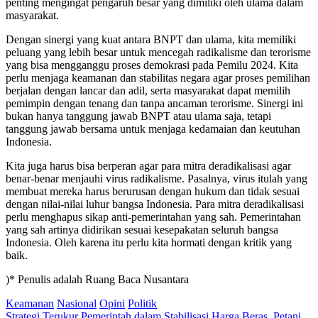
penting mengingat pengaruh besar yang dimiliki oleh ulama dalam
masyarakat.
Dengan sinergi yang kuat antara BNPT dan ulama, kita memiliki
peluang yang lebih besar untuk mencegah radikalisme dan terorisme
yang bisa mengganggu proses demokrasi pada Pemilu 2024. Kita
perlu menjaga keamanan dan stabilitas negara agar proses pemilihan
berjalan dengan lancar dan adil, serta masyarakat dapat memilih
pemimpin dengan tenang dan tanpa ancaman terorisme. Sinergi ini
bukan hanya tanggung jawab BNPT atau ulama saja, tetapi
tanggung jawab bersama untuk menjaga kedamaian dan keutuhan
Indonesia.
Kita juga harus bisa berperan agar para mitra deradikalisasi agar
benar-benar menjauhi virus radikalisme. Pasalnya, virus itulah yang
membuat mereka harus berurusan dengan hukum dan tidak sesuai
dengan nilai-nilai luhur bangsa Indonesia. Para mitra deradikalisasi
perlu menghapus sikap anti-pemerintahan yang sah. Pemerintahan
yang sah artinya didirikan sesuai kesepakatan seluruh bangsa
Indonesia. Oleh karena itu perlu kita hormati dengan kritik yang
baik.
)* Penulis adalah Ruang Baca Nusantara
Keamanan
Nasional
Opini
Politik
Strategi Terukur Pemerintah dalam Stabilisasi Harga Beras, Petani