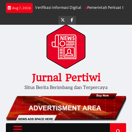
Skip
lik Diminta Verifikasi Informasi Digital
Pemerintah Perkuat Ekosistem Me
Aug 7, 2026
to
content
Twitter
facebook
Jurnal Pertiwi
Situs Berita Berimbang dan Terpercaya