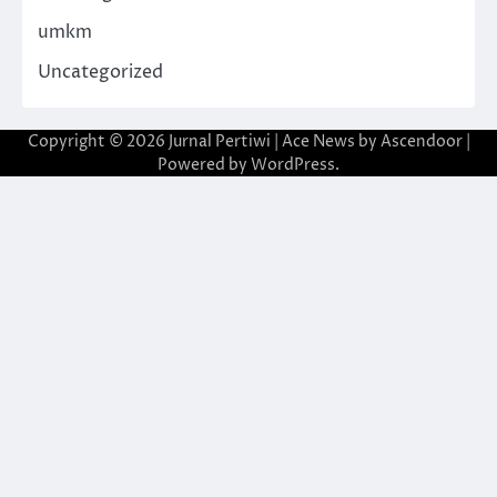
umkm
Uncategorized
Copyright © 2026
Jurnal Pertiwi
| Ace News by
Ascendoor
|
Powered by
WordPress
.