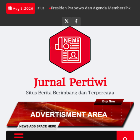
Skip
alan Lebih Serius
Presiden Prabowo dan Agenda Membersihkan Pemerint
Aug 8, 2026
to
content
Twitter
facebook
Jurnal Pertiwi
Situs Berita Berimbang dan Terpercaya