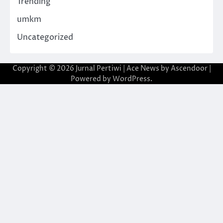
Trending
umkm
Uncategorized
Copyright © 2026
Jurnal Pertiwi
| Ace News by
Ascendoor
|
Powered by
WordPress
.