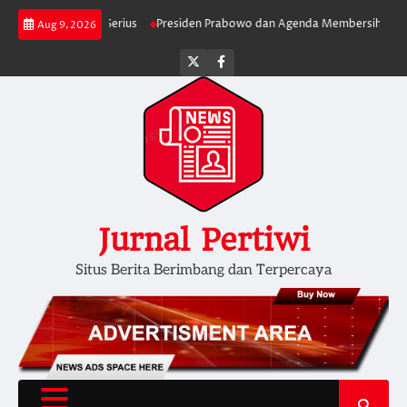
Skip
lan Lebih Serius
Presiden Prabowo dan Agenda Membersihkan Pemerinta
Aug 9, 2026
to
content
Twitter
facebook
Jurnal Pertiwi
Situs Berita Berimbang dan Terpercaya