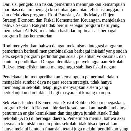
Dari sisi pengelolaan fiskal, pemerintah menunjukkan kemampuan
luar biasa dalam menjaga keseimbangan antara efisiensi anggaran
dan efektivitas program. Roni Parasian, Analis Madya Ditjen
Strategi Ekonomi dan Fiskal Kementerian Keuangan, menjelaskan
bahwa Sekolah Rakyat tidak berdiri sebagai program baru yang
membebani APBN, melainkan hasil dari optimalisasi berbagai
program lintas kementerian.
Roni menyebutkan bahwa dengan mekanisme integrasi anggaran,
pemerintah berhasil mengombinasikan berbagai inisiatif yang sudah
ada, seperti program perlindungan sosial, pelatihan vokasional, dan
bantuan pendidikan. Dengan demikian, penyelenggaraan Sekolah
Rakyat tetap efisien tanpa mengganggu stabilitas fiskal negara.
Pendekatan ini memperlihatkan kemampuan pemerintah dalam
mengelola sumber daya negara secara strategis, tidak hanya
membangun sekolah, tetapi juga menyiapkan sistem yang
berkelanjutan dan inklusif bagi masyarakat kurang mampu.
Sekretaris Jenderal Kementerian Sosial Robben Rico menegaskan,
program Sekolah Rakyat lahir dari kesadaran akan masih lambatnya
penurunan angka kemiskinan dan tingginya jumlah Anak Tidak
Sekolah (ATS) di berbagai daerah. Pemerintah menilai bahwa akar
persoalan kemiskinan dan putus sekolah tidak bisa dipecahkan
hanya melalui bantuan finansial, tetapi juga melalui pendidikan yang