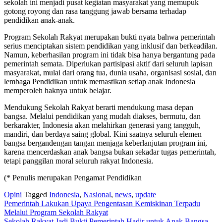
sekolah ini menjadi pusat kegiatan masyarakat yang memupuk
gotong royong dan rasa tanggung jawab bersama terhadap
pendidikan anak-anak.
Program Sekolah Rakyat merupakan bukti nyata bahwa pemerintah
serius menciptakan sistem pendidikan yang inklusif dan berkeadilan.
Namun, keberhasilan program ini tidak bisa hanya bergantung pada
pemerintah semata. Diperlukan partisipasi aktif dari seluruh lapisan
masyarakat, mulai dari orang tua, dunia usaha, organisasi sosial, dan
lembaga Pendidikan untuk memastikan setiap anak Indonesia
memperoleh haknya untuk belajar.
Mendukung Sekolah Rakyat berarti mendukung masa depan
bangsa. Melalui pendidikan yang mudah diakses, bermutu, dan
berkarakter, Indonesia akan melahirkan generasi yang tangguh,
mandiri, dan berdaya saing global. Kini saatnya seluruh elemen
bangsa bergandengan tangan menjaga keberlanjutan program ini,
karena mencerdaskan anak bangsa bukan sekadar tugas pemerintah,
tetapi panggilan moral seluruh rakyat Indonesia.
(* Penulis merupakan Pengamat Pendidikan
Opini
Tagged
Indonesia
,
Nasional
,
news
,
update
Post
Pemerintah Lakukan Upaya Pengentasan Kemiskinan Terpadu
Melalui Program Sekolah Rakyat
navigation
Sekolah Rakyat Jadi Bukti Pemerintah Hadir untuk Anak Bangsa