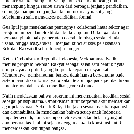
karakter dan keterampilan. Setiap unit sekolah dirancang untuk
menampung hingga seribu siswa dari berbagai jenjang pendidikan,
sehingga mampu menjangkau kelompok masyarakat yang
sebelumnya sulit mengakses pendidikan formal.
Gus Ipul juga menekankan pentingnya kolaborasi lintas sektor agar
program ini berjalan efektif dan berkelanjutan. Dukungan dari
berbagai pihak, baik pemerintah daerah, lembaga sosial, dunia
usaha, hingga masyarakat—menjadi kunci sukses pelaksanaan
Sekolah Rakyat di seluruh penjuru negeri.
Ketua Ombudsman Republik Indonesia, Mokhammad Najih,
menilai program Sekolah Rakyat sebagai salah satu bentuk nyata
dari pelayanan publik yang berpihak kepada masyarakat.
Menurutnya, pembangunan bangsa tidak hanya bergantung pada
sistem pendidikan formal yang kaku, tetapi juga pada pembentukan
karakter, mentalitas, dan moralitas generasi muda.
Najih menjelaskan bahwa program ini menempatkan keadilan sosial
sebagai prinsip utama. Ombudsman turut berperan aktif memastikan
agar pelaksanaan Sekolah Rakyat berjalan sesuai asas transparansi
dan akuntabilitas. Ia menekankan bahwa setiap anak Indonesia,
tanpa terkecuali, harus memperoleh kesempatan belajar yang adil
dan berkualitas. Hal ini sejalan dengan cita-cita konstitusi untuk
mencerdaskan kehidupan bangsa.