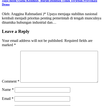
Jaga Iklim Usaha Kondusif, Buruh Diimbau Tidak Terjebak Provokasi
Demo
Oleh: Anggina Rahmadani )* Upaya menjaga stabilitas nasional
kembali menjadi prioritas penting pemerintah di tengah munculnya
dinamika hubungan industrial dan…
Leave a Reply
Your email address will not be published.
Required fields are
marked
*
Comment
*
Name
*
Email
*