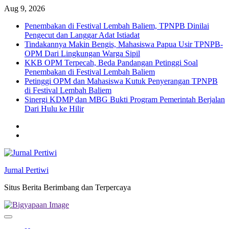
Skip
Aug 9, 2026
to
Penembakan di Festival Lembah Baliem, TPNPB Dinilai
content
Pengecut dan Langgar Adat Istiadat
Tindakannya Makin Bengis, Mahasiswa Papua Usir TPNPB-
OPM Dari Lingkungan Warga Sipil
KKB OPM Terpecah, Beda Pandangan Petinggi Soal
Penembakan di Festival Lembah Baliem
Petinggi OPM dan Mahasiswa Kutuk Penyerangan TPNPB
di Festival Lembah Baliem
Sinergi KDMP dan MBG Bukti Program Pemerintah Berjalan
Dari Hulu ke Hilir
Twitter
facebook
Jurnal Pertiwi
Situs Berita Berimbang dan Terpercaya