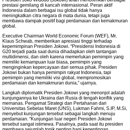
prestasi gemilang di kancah internasional. Peran aktif
Indonesia dalam berbagai isu global tidak hanya
meningkatkan citra negara di mata dunia, tetapi juga
membawa dampak positif bagi perdamaian dan kemakmuran
global.
Executive Chairman World Economic Forum (WEF), Mr.
Klaus Schwab, memberikan apresiasi tinggi terhadap
kepemimpinan Presiden Jokowi. “Presidensi Indonesia di
G20 terjadi pada saat dunia dihadapkan oleh tantangan
multidimensi, dan oleh karena memerlukan pemimpin yang
memiliki kemampuan luar biasa, pemimpin yang
menginginkan kepercayaan dari semua pihak. Presiden
Jokowi bukan hanya pemimpin rakyat Indonesia, tapi
pemimpin yang memiliki visi global, mempromosikan
perdamaian dan kemakmuran dunia,” ujarnya.
Langkah diplomatik Presiden Jokowi yang menonjol adalah
kunjungannya ke Ukraina dan Rusia di tengah konflik yang
memanas. Pengamat Strategi dan Pertahanan dari
Universitas Sebelas Maret (UNS), Lukman Fahmi, S.IP, M.Si,
menyebut kunjungan tersebut sebagai langkah menuju
perdamaian. “Kunjungan luar negeri Presiden Jokowi
tersebut sangat istimewa. Pasalnya, pada saat itu presiden
membawa sejumlah topik penting bagi kepentingan