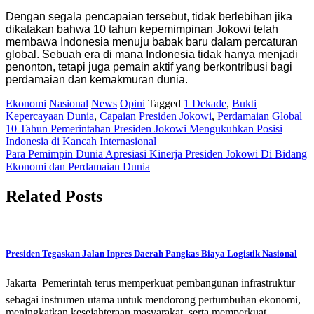
Dengan segala pencapaian tersebut, tidak berlebihan jika
dikatakan bahwa 10 tahun kepemimpinan Jokowi telah
membawa Indonesia menuju babak baru dalam percaturan
global. Sebuah era di mana Indonesia tidak hanya menjadi
penonton, tetapi juga pemain aktif yang berkontribusi bagi
perdamaian dan kemakmuran dunia.
Ekonomi
Nasional
News
Opini
Tagged
1 Dekade
,
Bukti
Kepercayaan Dunia
,
Capaian Presiden Jokowi
,
Perdamaian Global
Post
10 Tahun Pemerintahan Presiden Jokowi Mengukuhkan Posisi
Indonesia di Kancah Internasional
navigation
Para Pemimpin Dunia Apresiasi Kinerja Presiden Jokowi Di Bidang
Ekonomi dan Perdamaian Dunia
Related Posts
Presiden Tegaskan Jalan Inpres Daerah Pangkas Biaya Logistik Nasional
Jakarta  Pemerintah terus memperkuat pembangunan infrastruktur
sebagai instrumen utama untuk mendorong pertumbuhan ekonomi,
meningkatkan kesejahteraan masyarakat, serta memperkuat