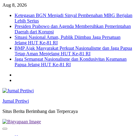
Skip
Aug 8, 2026
to
Ketegasan BGN Menjadi Sinyal Pembenahan MBG Berjalan
content
Lebih Serius
Presiden Prabowo dan Agenda Membersihkan Pemerintahan
Daerah dari Korupsi
Situasi Nasional Aman, Publik Diimbau Jaga Persatuan
Jelang HUT Ke-81 RI
BMP Ajak Masyarakat Perkuat Nasionalisme dan Jaga Papua
Tetap Aman Menjelang HUT Ke-81 RI
Jaga Semangat Nasionalisme dan Kondusivitas Keamanan
Papua Jelang HUT Ke-81 RI
Twitter
facebook
Jurnal Pertiwi
Situs Berita Berimbang dan Terpercaya