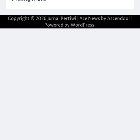
Copyright © 2026
Jurnal Pertiwi
| Ace News by
Ascendoor
|
Powered by
WordPress
.