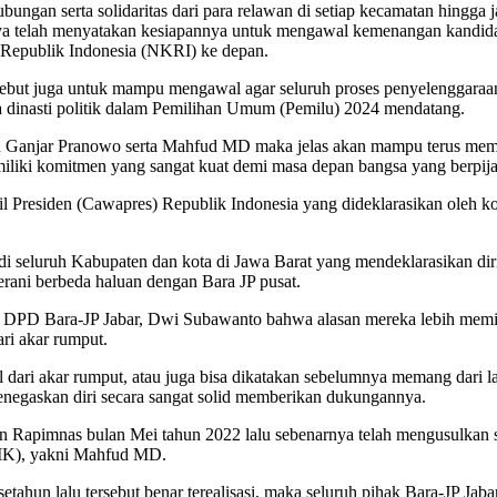
ungan serta solidaritas dari para relawan di setiap kecamatan hingga
a telah menyatakan kesiapannya untuk mengawal kemenangan kandidat
Republik Indonesia (NKRI) ke depan.
rsebut juga untuk mampu mengawal agar seluruh proses penyelenggaraan 
a dinasti politik dalam Pemilihan Umum (Pemilu) 2024 mendatang.
Ganjar Pranowo serta Mahfud MD maka jelas akan mampu terus membawa
miliki komitmen yang sangat kuat demi masa depan bangsa yang berpija
Presiden (Cawapres) Republik Indonesia yang dideklarasikan oleh koa
 di seluruh Kabupaten dan kota di Jawa Barat yang mendeklarasikan d
rani berbeda haluan dengan Bara JP pusat.
tua DPD Bara-JP Jabar, Dwi Subawanto bahwa alasan mereka lebih me
ri akar rumput.
dari akar rumput, atau juga bisa dikatakan sebelumnya memang dari lat
menegaskan diri secara sangat solid memberikan dukungannya.
an Rapimnas bulan Mei tahun 2022 lalu sebenarnya telah mengusulkan
MK), yakni Mahfud MD.
setahun lalu tersebut benar terealisasi, maka seluruh pihak Bara-JP J