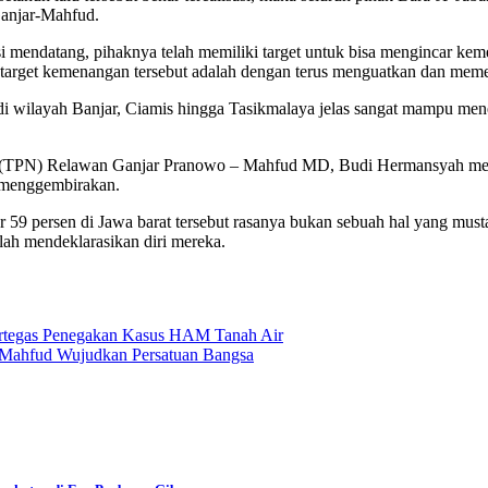
anjar-Mahfud.
 mendatang, pihaknya telah memiliki target untuk bisa mengincar kem
target kemenangan tersebut adalah dengan terus menguatkan dan memet
 di wilayah Banjar, Ciamis hingga Tasikmalaya jelas sangat mampu m
l (TPN) Relawan Ganjar Pranowo – Mahfud MD, Budi Hermansyah men
t menggembirakan.
59 persen di Jawa barat tersebut rasanya bukan sebuah hal yang must
ah mendeklarasikan diri mereka.
ertegas Penegakan Kasus HAM Tanah Air
-Mahfud Wujudkan Persatuan Bangsa