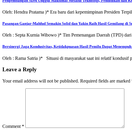
Pengembangan SDM Unggul Maksimal Melalui Teknologi, Pendidikan dan Ke
Oleh: Hendra Pratama )* Era baru dari kepemimpinan Presiden Ter
Pasangan Ganjar-Mahfud Semakin Solid dan Yakin Raih Hasil Gemilang di 
Oleh : Septa Kurnia Wibowo )* Tim Pemenangan Daerah (TPD) dar
Bersinergi Jaga Kondusivitas, Ketidakpuasan Hasil Pemilu Dapat Menempuh 
Oleh : Rama Satria )* Situasi di masyarakat saat ini relatif kondus
Leave a Reply
Your email address will not be published.
Required fields are marked
Comment
*