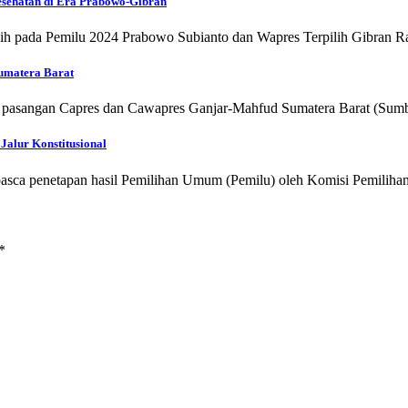
sehatan di Era Prabowo-Gibran
pilih pada Pemilu 2024 Prabowo Subianto dan Wapres Terpilih Gibra
Sumatera Barat
i pasangan Capres dan Cawapres Ganjar-Mahfud Sumatera Barat (Su
Jalur Konstitusional
if pasca penetapan hasil Pemilihan Umum (Pemilu) oleh Komisi Pemilih
*