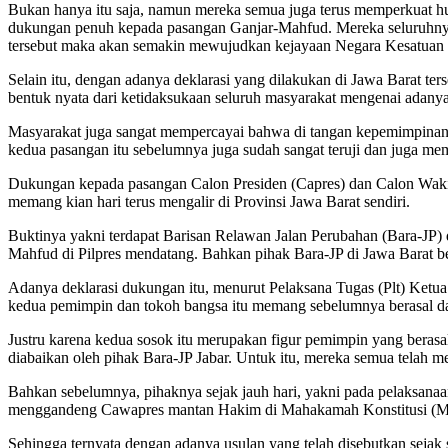
Bukan hanya itu saja, namun mereka semua juga terus memperkuat hub
dukungan penuh kepada pasangan Ganjar-Mahfud. Mereka seluruhny
tersebut maka akan semakin mewujudkan kejayaan Negara Kesatuan 
Selain itu, dengan adanya deklarasi yang dilakukan di Jawa Barat te
bentuk nyata dari ketidaksukaan seluruh masyarakat mengenai adany
Masyarakat juga sangat mempercayai bahwa di tangan kepemimpinan 
kedua pasangan itu sebelumnya juga sudah sangat teruji dan juga me
Dukungan kepada pasangan Calon Presiden (Capres) dan Calon Wakil 
memang kian hari terus mengalir di Provinsi Jawa Barat sendiri.
Buktinya yakni terdapat Barisan Relawan Jalan Perubahan (Bara-JP)
Mahfud di Pilpres mendatang. Bahkan pihak Bara-JP di Jawa Barat be
Adanya deklarasi dukungan itu, menurut Pelaksana Tugas (Plt) Ke
kedua pemimpin dan tokoh bangsa itu memang sebelumnya berasal da
Justru karena kedua sosok itu merupakan figur pemimpin yang berasal 
diabaikan oleh pihak Bara-JP Jabar. Untuk itu, mereka semua telah 
Bahkan sebelumnya, pihaknya sejak jauh hari, yakni pada pelaksana
menggandeng Cawapres mantan Hakim di Mahakamah Konstitusi (
Sehingga ternyata dengan adanya usulan yang telah disebutkan sejak 