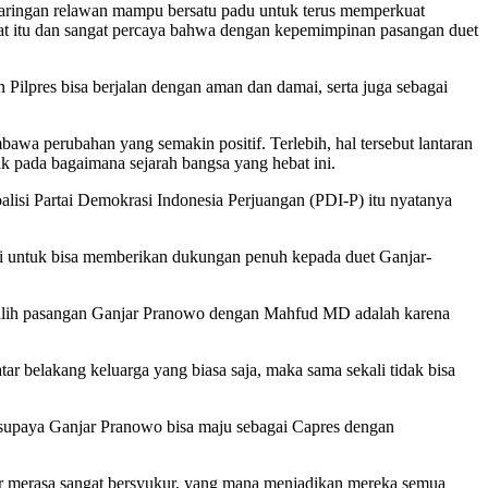
 jaringan relawan mampu bersatu padu untuk terus memperkuat
 itu dan sangat percaya bahwa dengan kepemimpinan pasangan duet
Pilpres bisa berjalan dengan aman dan damai, serta juga sebagai
 perubahan yang semakin positif. Terlebih, hal tersebut lantaran
k pada bagaimana sejarah bangsa yang hebat ini.
lisi Partai Demokrasi Indonesia Perjuangan (PDI-P) itu nyatanya
iri untuk bisa memberikan dukungan penuh kepada duet Ganjar-
milih pasangan Ganjar Pranowo dengan Mahfud MD adalah karena
ar belakang keluarga yang biasa saja, maka sama sekali tidak bisa
 supaya Ganjar Pranowo bisa maju sebagai Capres dengan
abar merasa sangat bersyukur, yang mana menjadikan mereka semua