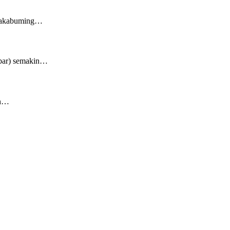
n Rakabuming…
mbar) semakin…
an…