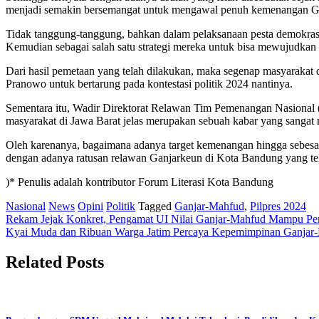
menjadi semakin bersemangat untuk mengawal penuh kemenangan G
Tidak tanggung-tanggung, bahkan dalam pelaksanaan pesta demokrasi
Kemudian sebagai salah satu strategi mereka untuk bisa mewujudkan 
Dari hasil pemetaan yang telah dilakukan, maka segenap masyarakat
Pranowo untuk bertarung pada kontestasi politik 2024 nantinya.
Sementara itu, Wadir Direktorat Relawan Tim Pemenangan Nasiona
masyarakat di Jawa Barat jelas merupakan sebuah kabar yang sanga
Oleh karenanya, bagaimana adanya target kemenangan hingga sebesar 
dengan adanya ratusan relawan Ganjarkeun di Kota Bandung yang tel
)* Penulis adalah kontributor Forum Literasi Kota Bandung
Nasional
News
Opini
Politik
Tagged
Ganjar-Mahfud
,
Pilpres 2024
Post
Rekam Jejak Konkret, Pengamat UI Nilai Ganjar-Mahfud Mampu P
Kyai Muda dan Ribuan Warga Jatim Percaya Kepemimpinan Ganjar
navigation
Related Posts