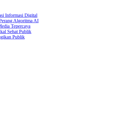
i Informasi Digital
Perang Algoritma AI
Media Tepercaya
kal Sehat Publik
gikan Publik