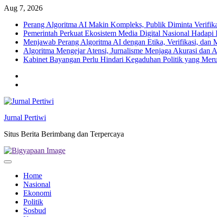
Skip
Aug 7, 2026
to
Perang Algoritma AI Makin Kompleks, Publik Diminta Verifikas
content
Pemerintah Perkuat Ekosistem Media Digital Nasional Hadapi 
Menjawab Perang Algoritma AI dengan Etika, Verifikasi, dan 
Algoritma Mengejar Atensi, Jurnalisme Menjaga Akurasi dan A
Kabinet Bayangan Perlu Hindari Kegaduhan Politik yang Meru
Twitter
facebook
Jurnal Pertiwi
Situs Berita Berimbang dan Terpercaya
Home
Nasional
Ekonomi
Politik
Sosbud