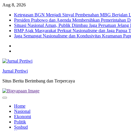
Skip
Aug 8, 2026
to
Ketegasan BGN Menjadi Sinyal Pembenahan MBG Berjalan Le
content
Presiden Prabowo dan Agenda Membersihkan Pemerintahan Da
Situasi Nasional Aman, Publik Diimbau Jaga Persatuan Jelan
BMP Ajak Masyarakat Perkuat Nasionalisme dan Jaga Papua
Jaga Semangat Nasionalisme dan Kondusivitas Keamanan Pa
Twitter
facebook
Jurnal Pertiwi
Situs Berita Berimbang dan Terpercaya
Home
Nasional
Ekonomi
Politik
Sosbud