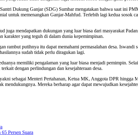
an Santri Dukung Ganjar (SDG) Sumbar mengatakan bahwa saat ini PMM
lenial untuk memenangkan Ganjar-Mahfud. Terlebih lagi kedua sosok ca
ud juga mendapatkan dukungan yang luar biasa dari masyarakat Padang
n karakter yang teguh di dalam dunia kepemimpinan.
gan rambut putihnya itu dapat memahami permasalahan desa. Iswandi
asilannya sudah tidak perlu diragukan lagi.
uanya memiliki pengalaman yang luar biasa menjadi pemimpin. Selai
terkait dengan perlindungan dan kesejahteraan desa.
g yakni sebagai Menteri Pertahanan, Ketua MK, Anggota DPR hingga 
tidak mendukungnya. Mereka berharap agar dapat mewujudkan kesejaht
ra
 65 Persen Suara