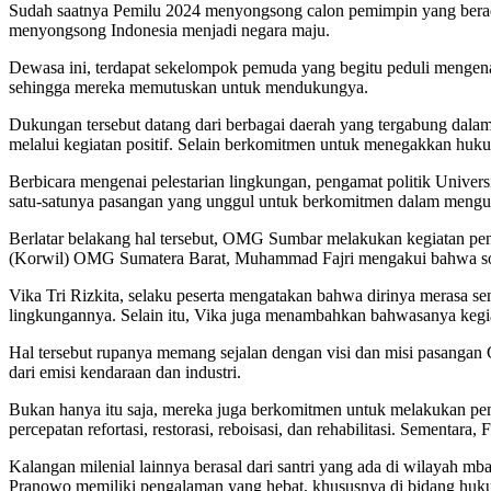
Sudah saatnya Pemilu 2024 menyongsong calon pemimpin yang beradu
menyongsong Indonesia menjadi negara maju.
Dewasa ini, terdapat sekelompok pemuda yang begitu peduli mengen
sehingga mereka memutuskan untuk mendukungya.
Dukungan tersebut datang dari berbagai daerah yang tergabung d
melalui kegiatan positif. Selain berkomitmen untuk menegakkan huku
Berbicara mengenai pelestarian lingkungan, pengamat politik Unive
satu-satunya pasangan yang unggul untuk berkomitmen dalam mengura
Berlatar belakang hal tersebut, OMG Sumbar melakukan kegiatan pe
(Korwil) OMG Sumatera Barat, Muhammad Fajri mengakui bahwa sos
Vika Tri Rizkita, selaku peserta mengatakan bahwa dirinya merasa s
lingkungannya. Selain itu, Vika juga menambahkan bahwasanya kegiat
Hal tersebut rupanya memang sejalan dengan visi dan misi pasangan
dari emisi kendaraan dan industri.
Bukan hanya itu saja, mereka juga berkomitmen untuk melakukan pem
percepatan refortasi, restorasi, reboisasi, dan rehabilitasi. Sement
Kalangan milenial lainnya berasal dari santri yang ada di wilayah
Pranowo memiliki pengalaman yang hebat, khususnya di bidang hukum ya