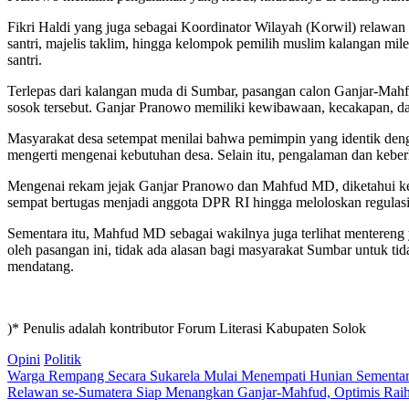
Fikri Haldi yang juga sebagai Koordinator Wilayah (Korwil) relaw
santri, majelis taklim, hingga kelompok pemilih muslim kalangan mi
santri.
Terlepas dari kalangan muda di Sumbar, pasangan calon Ganjar-Mahf
sosok tersebut. Ganjar Pranowo memiliki kewibawaan, kecakapan, da
Masyarakat desa setempat menilai bahwa pemimpin yang identik den
mengerti mengenai kebutuhan desa. Selain itu, pengalaman dan keberh
Mengenai rekam jejak Ganjar Pranowo dan Mahfud MD, diketahui ked
sempat bertugas menjadi anggota DPR RI hingga meloloskan regulasi 
Sementara itu, Mahfud MD sebagai wakilnya juga terlihat menteren
oleh pasangan ini, tidak ada alasan bagi masyarakat Sumbar untuk 
mendatang.
)* Penulis adalah kontributor Forum Literasi Kabupaten Solok
Opini
Politik
Post
Warga Rempang Secara Sukarela Mulai Menempati Hunian Sementa
Relawan se-Sumatera Siap Menangkan Ganjar-Mahfud, Optimis Raih
navigation