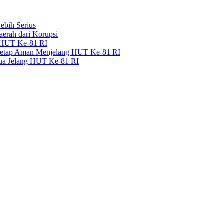
bih Serius
erah dari Korupsi
g HUT Ke-81 RI
 Tetap Aman Menjelang HUT Ke-81 RI
pua Jelang HUT Ke-81 RI