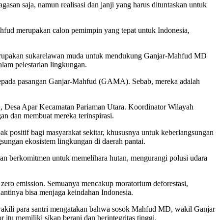
an saja, namun realisasi dan janji yang harus dituntaskan untuk
hfud merupakan calon pemimpin yang tepat untuk Indonesia,
 merupakan sukarelawan muda untuk mendukung Ganjar-Mahfud MD
lam pelestarian lingkungan.
gi kepada pasangan Ganjar-Mahfud (GAMA). Sebab, mereka adalah
u, Desa Apar Kecamatan Pariaman Utara. Koordinator Wilayah
n dan membuat mereka terinspirasi.
k positif bagi masyarakat sekitar, khususnya untuk keberlangsungan
sungan ekosistem lingkungan di daerah pantai.
gan berkomitmen untuk memelihara hutan, mengurangi polusi udara
 zero emission. Semuanya mencakup moratorium deforestasi,
 nantinya bisa menjaga keindahan Indonesia.
ewakili para santri mengatakan bahwa sosok Mahfud MD, wakil Ganjar
tu memiliki sikap berani dan berintegritas tinggi.