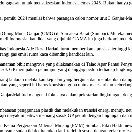
 gagasan untuk mensukseskan Indonesia emas 2045. Bukan hanya gagas
ai pemilu 2024 menilai bahwa pasangan calon nomor urut 3 Ganjar-Ma
alam Orang Muda Ganjar (OMG) di Sumatera Barat (Sumbar). Mereka
m di Indonesia, kandidat yang dijuluki GAMA itu juga berkomitmen da
rsitas Indonesia Ade Reza Hariadi turut memberikan apresiasi terting
ngi gas emisi ruma kaca dibanding kandidat lain.
nanaman bibit mangrove yang dilaksanakan di Talao Apar Pantai Peny
ok GP merupakan pemimpin yang dianggap peduli terhadap lingkunga
enang lantaran melakukan kegiatan yang berguna dan memberikan dampa
an yang seperti ini harus konsisten guna untuk melestarikan keberlang
 Ganjar-Mahfud mengenai fokusnya dalam pelestarian lingkungan, den
batasan penggunaan plastik dan melakukan transisi energi menuju net
ara, Fajri meyakini bahwa memang sosok GP peduli dengan lingungan dan
 mbar. Ketua Pergerakan Milenial Minang (PMM) Sumbar, Fikri Haldi m
ng sudah tidak diragukan lagi, terlebih sosok dengan gelar profesor i