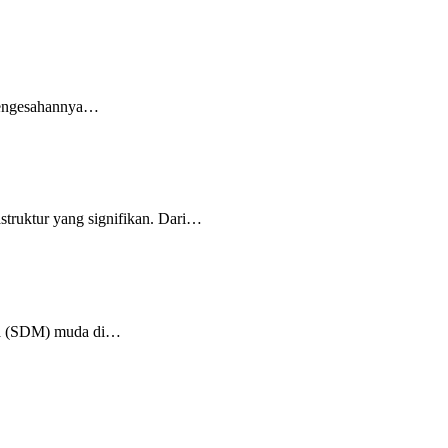
 pengesahannya…
struktur yang signifikan. Dari…
ia (SDM) muda di…