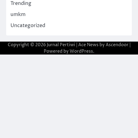
Trending
umkm
Uncategorized
Copyright © 2026
Jurnal Pertiwi
| Ace News by
Ascendoor
|
Powered by
WordPress
.