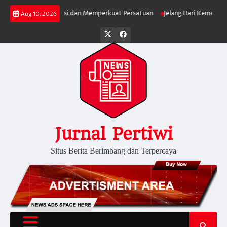
Skip
lak Provokasi dan Memperkuat Persatuan
Jelang Hari Kemerdekaan, Ma
Aug 10, 2026
to
content
Twitter
facebook
Jurnal Pertiwi
Situs Berita Berimbang dan Terpercaya