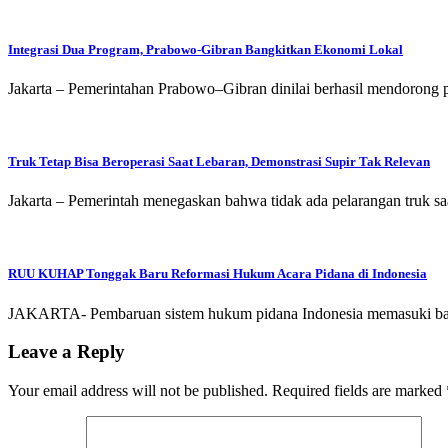
Integrasi Dua Program, Prabowo-Gibran Bangkitkan Ekonomi Lokal
Jakarta – Pemerintahan Prabowo–Gibran dinilai berhasil mendorong 
Truk Tetap Bisa Beroperasi Saat Lebaran, Demonstrasi Supir Tak Relevan
Jakarta – Pemerintah menegaskan bahwa tidak ada pelarangan truk s
RUU KUHAP Tonggak Baru Reformasi Hukum Acara Pidana di Indonesia
JAKARTA- Pembaruan sistem hukum pidana Indonesia memasuki 
Leave a Reply
Your email address will not be published.
Required fields are marked