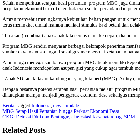
Selain memperkuat serapan hasil pertanian, program MBG juga dinila
perputaran ekonomi baru di daerah-daerah sentra pertanian dan peter
Amran menyebut meningkatnya kebutuhan bahan pangan untuk menduk
terus meningkat dinilai mampu menjadi stimulus bagi petani dan pel
“Itu akan (membuat) anak-anak kita cerdas nanti ke depan, dia penuh
Program MBG sendiri menyasar berbagai kelompok penerima manfaat, 
sumber daya manusia unggul sekaligus memperkuat ketahanan pangan 
Amran juga menegaskan bahwa program MBG tidak memiliki kepenting
anak Indonesia mendapatkan asupan gizi yang cukup agar tumbuh menj
“Anak SD, anak dalam kandungan, yang kita beri (MBG). Artinya, ing
Dengan besarnya potensi serapan hasil pertanian melalui program MBG,
diharapkan mampu menjadi penggerak ekonomi desa sekaligus mempe
Berita
Tagged
Indonesia
,
news
,
update
Post
MBG Serap Hasil Pertanian hingga Perkuat Ekonomi Desa
CKG: Deteksi Dini dan Pentingnya Investasi Kesehatan bagi SDM 
navigation
Related Posts