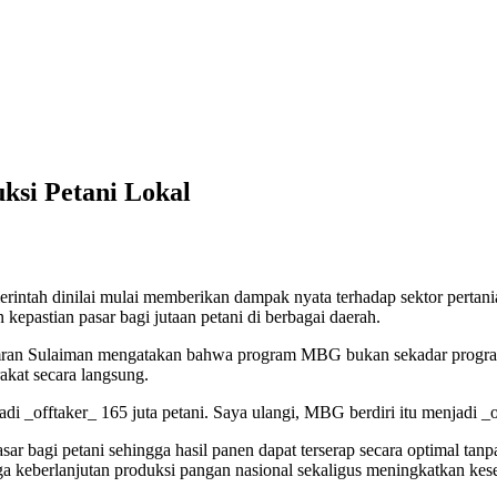
ksi Petani Lokal
rintah dinilai mulai memberikan dampak nyata terhadap sektor pertani
 kepastian pasar bagi jutaan petani di berbagai daerah.
mran Sulaiman mengatakan bahwa program MBG bukan sekadar program 
kat secara langsung.
adi _offtaker_ 165 juta petani. Saya ulangi, MBG berdiri itu menjadi _o
bagi petani sehingga hasil panen dapat terserap secara optimal tan
aga keberlanjutan produksi pangan nasional sekaligus meningkatkan kese