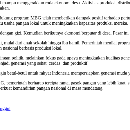
i mampu menggerakkan roda ekonomi desa. Aktivitas produksi, distribus
nakan.
ung program MBG telah memberikan dampak positif terhadap pertumb
aku usaha pangan lokal untuk meningkatkan kapasitas produksi mereka.
 dengan gizi. Kemudian berikutnya ekonomi berputar di desa. Pasar in
mulai dari anak sekolah hingga ibu hamil. Pemerintah menilai progra
nasional berbasis produksi lokal.
an politik, melainkan fokus pada upaya meningkatkan kualitas gener
adi generasi yang sehat, cerdas, dan produktif.
in betul-betul untuk rakyat Indonesia mempersiapkan generasi muda ya
 pemerintah berharap tercipta rantai pasok pangan yang lebih kuat, st
rkuat kemandirian pangan nasional di masa mendatang.
Unggul