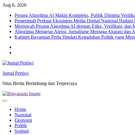
Skip
Aug 6, 2026
to
Perang Algoritma AI Makin Kompleks, Publik Diminta Verifikas
content
Pemerintah Perkuat Ekosistem Media Digital Nasional Hadapi 
Menjawab Perang Algoritma AI dengan Etika, Verifikasi, dan 
Algoritma Mengejar Atensi, Jurnalisme Menjaga Akurasi dan A
Kabinet Bayangan Perlu Hindari Kegaduhan Politik yang Meru
Twitter
facebook
Jurnal Pertiwi
Situs Berita Berimbang dan Terpercaya
Home
Nasional
Ekonomi
Politik
Sosbud