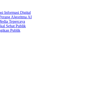
i Informasi Digital
Perang Algoritma AI
Media Tepercaya
kal Sehat Publik
gikan Publik