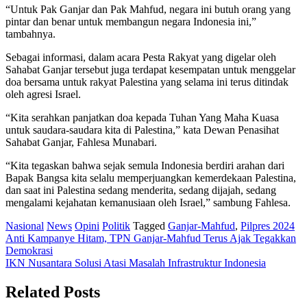
“Untuk Pak Ganjar dan Pak Mahfud, negara ini butuh orang yang
pintar dan benar untuk membangun negara Indonesia ini,”
tambahnya.
Sebagai informasi, dalam acara Pesta Rakyat yang digelar oleh
Sahabat Ganjar tersebut juga terdapat kesempatan untuk menggelar
doa bersama untuk rakyat Palestina yang selama ini terus ditindak
oleh agresi Israel.
“Kita serahkan panjatkan doa kepada Tuhan Yang Maha Kuasa
untuk saudara-saudara kita di Palestina,” kata Dewan Penasihat
Sahabat Ganjar, Fahlesa Munabari.
“Kita tegaskan bahwa sejak semula Indonesia berdiri arahan dari
Bapak Bangsa kita selalu memperjuangkan kemerdekaan Palestina,
dan saat ini Palestina sedang menderita, sedang dijajah, sedang
mengalami kejahatan kemanusiaan oleh Israel,” sambung Fahlesa.
Nasional
News
Opini
Politik
Tagged
Ganjar-Mahfud
,
Pilpres 2024
Post
Anti Kampanye Hitam, TPN Ganjar-Mahfud Terus Ajak Tegakkan
Demokrasi
navigation
IKN Nusantara Solusi Atasi Masalah Infrastruktur Indonesia
Related Posts