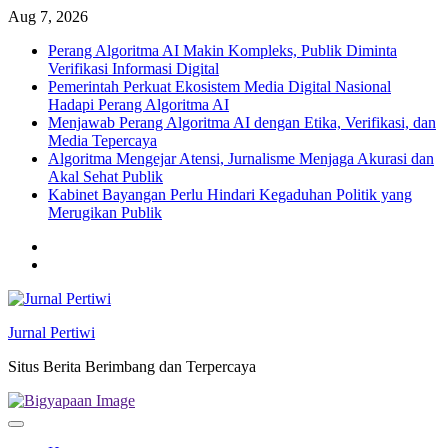
Skip
Aug 7, 2026
to
Perang Algoritma AI Makin Kompleks, Publik Diminta
content
Verifikasi Informasi Digital
Pemerintah Perkuat Ekosistem Media Digital Nasional
Hadapi Perang Algoritma AI
Menjawab Perang Algoritma AI dengan Etika, Verifikasi, dan
Media Tepercaya
Algoritma Mengejar Atensi, Jurnalisme Menjaga Akurasi dan
Akal Sehat Publik
Kabinet Bayangan Perlu Hindari Kegaduhan Politik yang
Merugikan Publik
Twitter
facebook
Jurnal Pertiwi
Situs Berita Berimbang dan Terpercaya